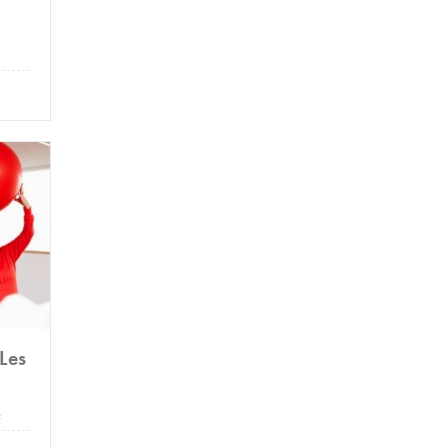
Les
: