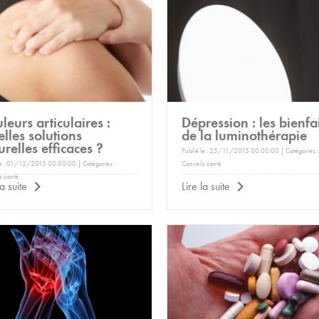
Expédition sous 24 à 48 heures ouvrées*
leurs articulaires :
Dépression : les bienfai
lles solutions
de la luminothérapie
urelles efficaces ?
Publié le : 25/11/2015 00:00:00 | Catégories :
le : 01/12/2015 00:00:00 | Catégories :
Conseils santé
s santé
la suite
Lire la suite