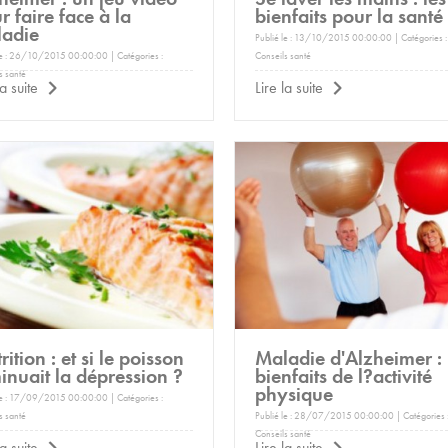
r faire face à la
bienfaits pour la santé
adie
Publié le : 13/10/2015 00:00:00 | Catégories :
le : 26/10/2015 00:00:00 | Catégories :
Conseils santé
s santé
la suite
Lire la suite
rition : et si le poisson
Maladie d'Alzheimer : 
inuait la dépression ?
bienfaits de l?activité
physique
le : 17/09/2015 00:00:00 | Catégories :
s santé
Publié le : 28/07/2015 00:00:00 | Catégories 
Conseils santé
la suite
Lire la suite