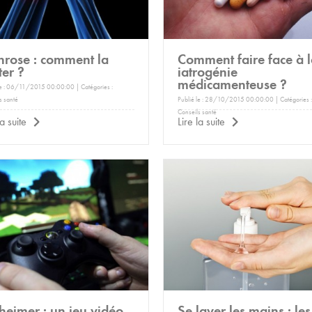
hrose : comment la
Comment faire face à 
ter ?
iatrogénie
médicamenteuse ?
le : 06/11/2015 00:00:00 | Catégories :
s santé
Publié le : 28/10/2015 00:00:00 | Catégories :
Conseils santé
la suite
Lire la suite
heimer : un jeu vidéo
Se laver les mains : les