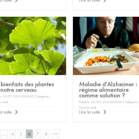
 bienfaits des plantes
Maladie d'Alzheimer :
 notre cerveau
régime alimentaire
comme solution ?
le : 10/07/2015 00:00:00 | Catégories :
s santé
Publié le : 25/03/2015 00:00:00 | Catégories 
Conseils santé
la suite
Lire la suite
...
4
5
6
7
8
>>