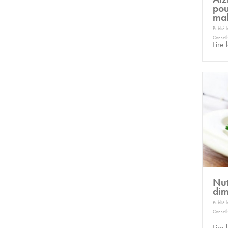
pou
mal
Publié 
Conseil
Lire 
Nut
dim
Publié 
Conseil
Lire 