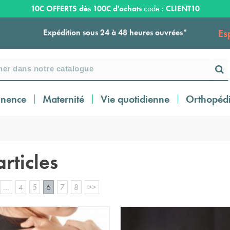
10€ OFFERTS dès 100€ d'achats
code :
CLIENT10
Es
Livraison OFFERTE dès 159€ d'achats !
Payez en 3 ou 4 fois SANS FRAIS à partir de
100
€
inence
Maternité
Vie quotidienne
Orthopéd
Expédition sous 24 à 48 heures ouvrées*
Livraison OFFERTE dès 159€ d'achats !
articles
Payez en 3 ou 4 fois SANS FRAIS à partir de
...
4
5
6
7
8
>>
100
€