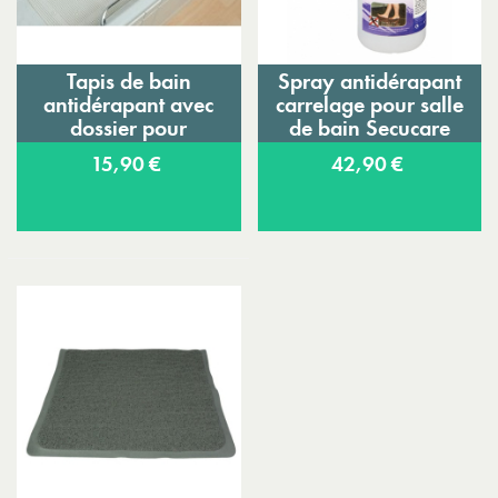
Tapis de bain
Spray antidérapant
antidérapant avec
carrelage pour salle
dossier pour
de bain Secucare
baignoire
15,90 €
42,90 €