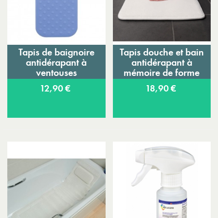
Tapis de baignoire
Tapis douche et bain
antidérapant à
antidérapant à
ventouses
mémoire de forme
Secure Soft
12,90 €
18,90 €