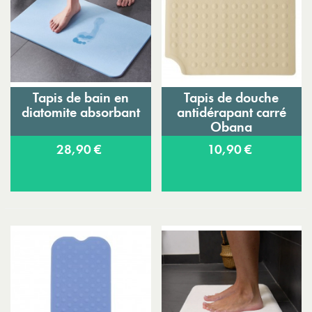
Tapis de bain en
Tapis de douche
diatomite absorbant
antidérapant carré
Obana
28,90 €
10,90 €