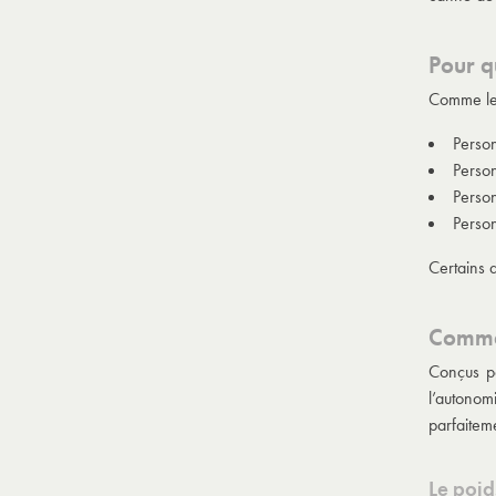
Pour qu
Comme le 
Perso
Person
Perso
Person
Certains a
Commen
Conçus po
l’autonom
parfaitem
Le poi