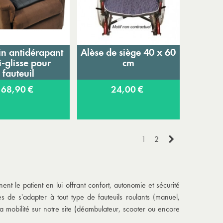
in antidérapant
Alèse de siège 40 x 60
jouter au panier
Ajouter au panier
i-glisse pour
cm
fauteuil
68,90 €
24,00 €
Suivant
1
2
nt le patient en lui offrant confort, autonomie et sécurité
es de s'adapter à tout type de fauteuils roulants (manuel,
la mobilité sur notre site (déambulateur, scooter ou encore