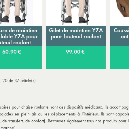
ure de maintien
Gilet de maintien YZA
Couss
Ajouter au panier
Ajouter au panier
A
lable YZA pour
pour fauteuil roulant
ant
uteuil roulant
60,90 €
99,00 €
-20 de 37 article(s)
soires pour chaise roulante sont des dispositifs médicaux. Ils accompagne
balades en plein air ou les déplacements à l’intérieur. Ils sont capabl
e, de transfert, de confort). Retrouvez également tous nos produits pour 
 marche).