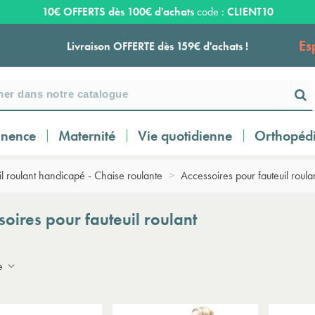
10€ OFFERTS dès 100€ d'achats
code :
CLIENT10
Es
Livraison OFFERTE dès 159€ d'achats !
Payez en 3 ou 4 fois SANS FRAIS à partir de
100
€
inence
Maternité
Vie quotidienne
Orthopéd
Expédition sous 24 à 48 heures ouvrées*
il roulant handicapé - Chaise roulante
>
Accessoires pour fauteuil roula
Livraison OFFERTE dès 159€ d'achats !
soires pour fauteuil roulant
Payez en 3 ou 4 fois SANS FRAIS à partir de
ce
100
€