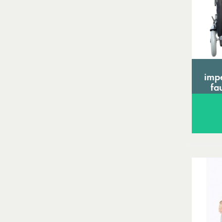
imp
fa