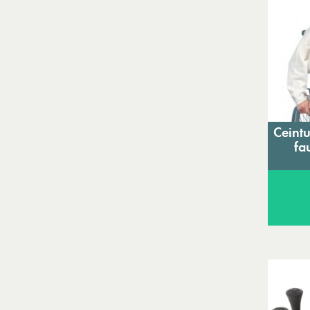
Ceintu
fa