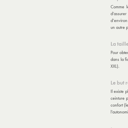
Comme les
d’assurer
d’environ 
un autre p
La taill
Pour obte
dans la f
XXL).
Le but 
Il existe 
ceinture 
confort (l
l’autonomi