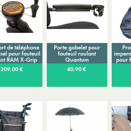
rt de téléphone
Porte gobelet pour
Pro
Ajouter au panier
Ajouter au panier
A
sel pour fauteuil
fauteuil roulant
imperm
ant RAM X-Grip
Quantum
pour f
209,00 €
40,90 €