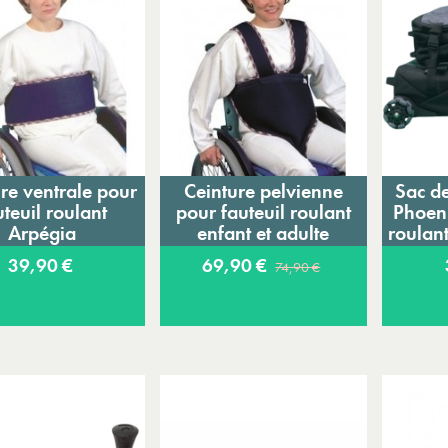
re ventrale pour
Ceinture pelvienne
Sac d
Ajouter au panier
Ajouter au panier
A
uteuil roulant
pour fauteuil roulant
Phoeni
Arpégia
enfant et adulte
roulan
Arpégia
39,90 €
69,90 €
74,90 €