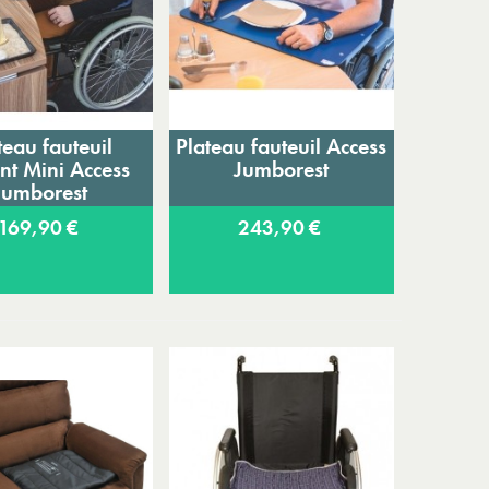
teau fauteuil
Plateau fauteuil Access
jouter au panier
Ajouter au panier
nt Mini Access
Jumborest
Jumborest
169,90 €
243,90 €