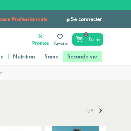
pace Professionnels
Se connecter
0
Panier
Promos
Favoris
ie
Nutrition
Soins
Seconde vie
nt
Suivant
1/2