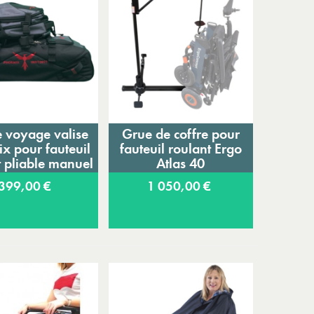
e voyage valise
Grue de coffre pour
jouter au panier
Ajouter au panier
x pour fauteuil
fauteuil roulant Ergo
t pliable manuel
Atlas 40
399,00 €
1 050,00 €