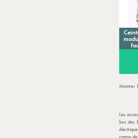
Ceint
modu
fa
Montrer 1
Les acces
lors des 
électriqu
canne de