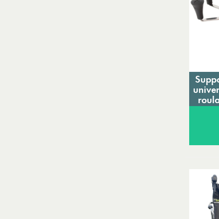
Suppo
univer
roul