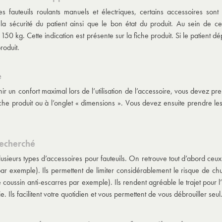
 fauteuils roulants manuels et électriques, certains accessoires so
 la sécurité du patient ainsi que le bon état du produit. Au sein de 
150 kg. Cette indication est présente sur la fiche produit. Si le patient 
roduit.
e
nir un confort maximal lors de l’utilisation de l’accessoire, vous devez 
iche produit ou à l’onglet « dimensions ». Vous devez ensuite prendre les
recherché
plusieurs types d’accessoires pour fauteuils. On retrouve tout d’abord ceu
par exemple). Ils permettent de limiter considérablement le risque de chu
e coussin anti-escarres par exemple). Ils rendent agréable le trajet pour l
e. Ils facilitent votre quotidien et vous permettent de vous débrouiller seul