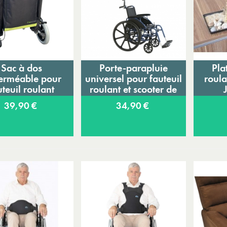
Sac à dos
Porte-parapluie
Pla
Ajouter au panier
Ajouter au panier
A
erméable pour
universel pour fauteuil
roula
uteuil roulant
roulant et scooter de
Prowheel
mobilité
39,90 €
34,90 €