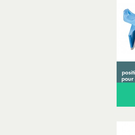
posi
pour 