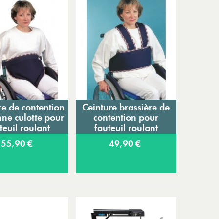
re de contention
Ceinture brassière de
jouter au panier
Ajouter au panier
nne culotte pour
contention pour
teuil roulant
fauteuil roulant
Arpégia
Arpégia
55,90 €
49,90 €