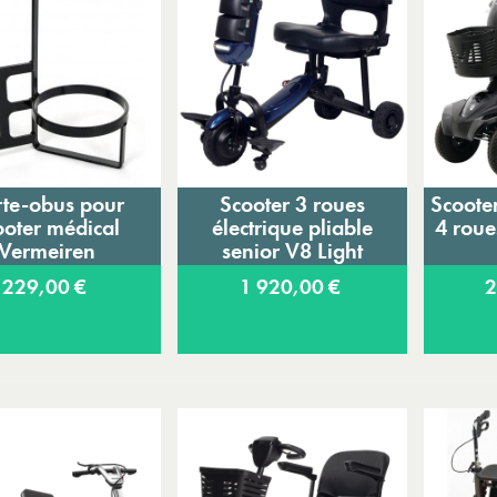
rte-obus pour
Scooter 3 roues
Scoote
Ajouter au panier
Ajouter au panier
A
ooter médical
électrique pliable
4 roue
Vermeiren
senior V8 Light
229,00 €
1 920,00 €
2