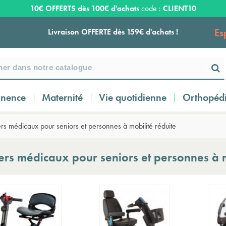
10€ OFFERTS dès 100€ d'achats
code :
CLIENT10
Es
Livraison OFFERTE dès 159€ d'achats !
Payez en 3 ou 4 fois SANS FRAIS à partir de
100
€
inence
Maternité
Vie quotidienne
Orthopéd
Expédition sous 24 à 48 heures ouvrées*
rs médicaux pour seniors et personnes à mobilité réduite
Livraison OFFERTE dès 159€ d'achats !
ers médicaux pour seniors et personnes à m
Payez en 3 ou 4 fois SANS FRAIS à partir de
100
€