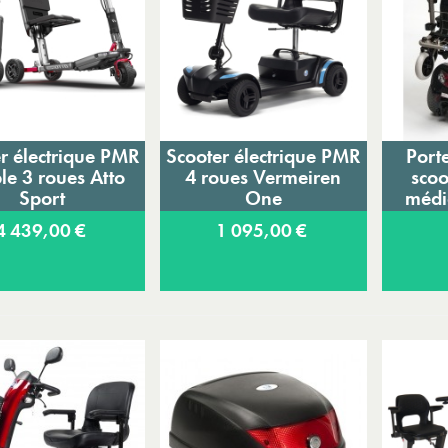
r électrique PMR
Scooter électrique PMR
Porte
Ajouter au panier
Ajouter au panier
A
ble 3 roues Atto
4 roues Vermeiren
scoo
Sport
One
médi
4 439,00 €
1 095,00 €