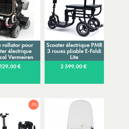
 rollator pour
Scooter électrique PMR
jouter au panier
Ajouter au panier
ter électrique
3 roues pliable E-Foldi
cal Vermeiren
Lite
129,00 €
2 599,00 €
-5%