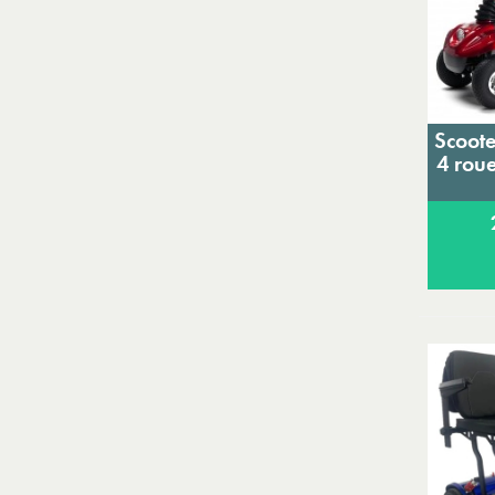
Scoote
4 roue