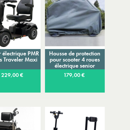
r électrique PMR
Housse de protection
jouter au panier
Ajouter au panier
s Traveler Maxi
pour scooter 4 roues
électrique senior
Vermeiren
 229,00 €
179,00 €