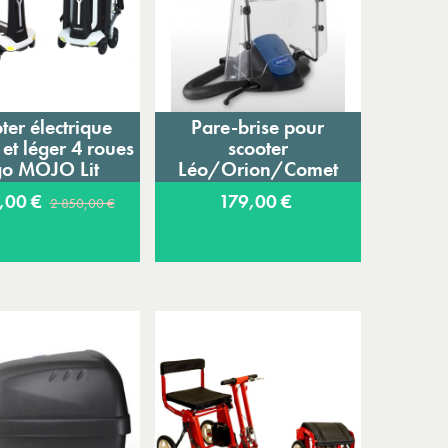
ter électrique
Pare-brise pour
jouter au panier
Ajouter au panier
 et léger 4 roues
scooter
go MOJO Lit
Léo/Orion/Comet
9,00 €
179,00 €
2 850,00 €