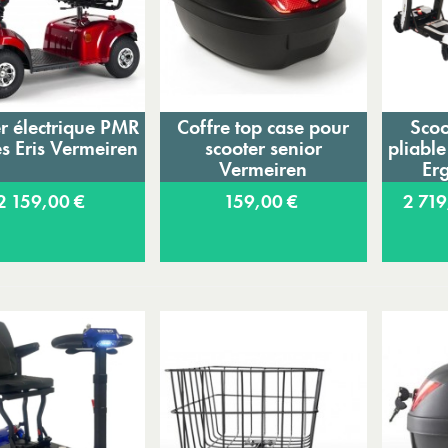
r électrique PMR
Coffre top case pour
Scoo
Ajouter au panier
Ajouter au panier
A
s Eris Vermeiren
scooter senior
pliable
Vermeiren
Er
2 159,00 €
159,00 €
2 71