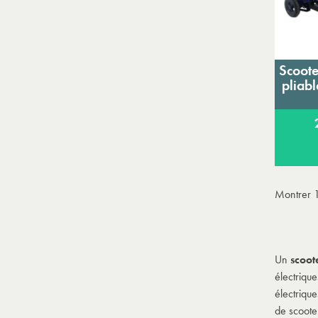
Scoote
pliabl
Montrer 1
Un
scoot
électriqu
électriqu
de scoote