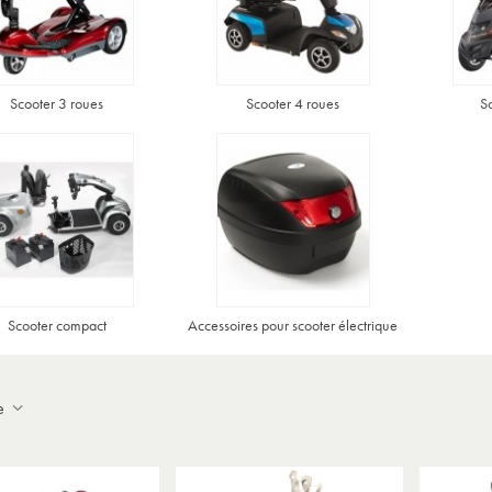
Expédition sous 24 à 48 heures ouvrées*
Scooter 3 roues
Scooter 4 roues
Sc
Scooter compact
Accessoires pour scooter électrique
ce