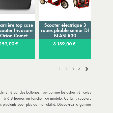
arrière top case
Scooter électrique 3
jouter au panier
Ajouter au panier
cooter Invacare
roues pliable senior DI
 Orion Comet
BLASI R30
159,00 €
3 189,00 €
Suivant
1
2
3
4
imenté par des batteries. Tout comme les autres véhicules
e en 6 à 8 heures en fonction du modèle. Certains scooters
ges pivotants pour plus de maniabilité. Découvrez la gamme