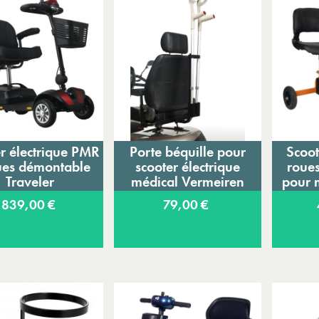
r électrique PMR
Porte béquille pour
Scoot
Ajouter au panier
Ajouter au panier
A
ues démontable
scooter électrique
roues
Traveler
médical Vermeiren
pour m
839,00 €
79,00 €