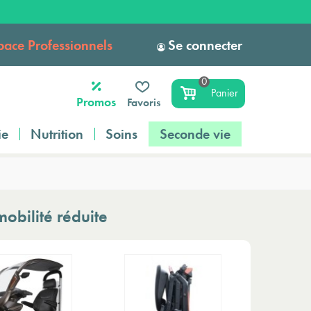
pace Professionnels
Se connecter
0
Panier
Promos
Favoris
ie
Nutrition
Soins
Seconde vie
obilité réduite