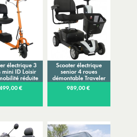
er électrique 3
Scooter électrique
jouter au panier
Ajouter au panier
 mini ID Loisir
senior 4 roues
obilité réduite
démontable Traveler
Plus
499,00 €
989,00 €