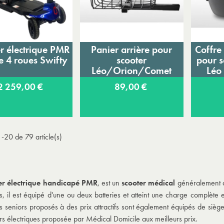
r électrique PMR
Panier arrière pour
Coffre 
Ajouter au panier
Ajouter au panier
A
e 4 roues Swifty
scooter
pour s
Léo/Orion/Comet
Léo
2 259,00 €
89,00 €
-20 de 79 article(s)
er électrique handicapé PMR
, est un
scooter médical
généralement al
es, il est équipé d'une ou deux batteries et atteint une charge complèt
es seniors proposés à des prix attractifs sont également équipés de siè
rs électriques proposée par Médical Domicile aux meilleurs prix.