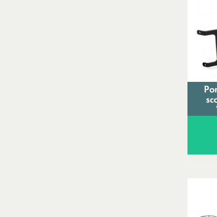
Po
sc