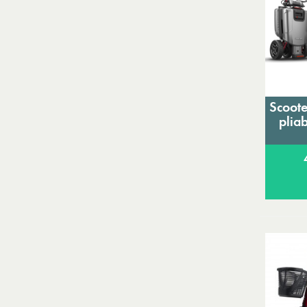
Scoote
plia