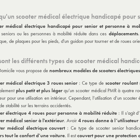
 qu'un scooter médical électrique handicapé pour s
er médical électrique handicapé pour senior et personne à mobi
 seniors ou les personnes à mobilité réduite dans ces
déplacements
.
ue, de plaques pour les pieds, d'un guidon pour tourner et de roues orie
sont les différents types de scooter médical handic
Domicile vous propose de
nombreux modèles de scooters électrique
er médical électrique 3 roues senior
: Ce type de
scooter roulant 
ralement
plus petit et plus léger
qu’un scooter médical PMR à quatre rou
eur pour une utilisation en intérieur. Cependant, l’utilisation d’un scooter é
 stabilité sur les terrains accidentés.
er électrique 4 roues pour personne à mobilité réduite
: Il s’agit
er médical senior à l'extérieur
. Avoir
4 roues donne à l’utilisateur
er médical électrique couvert
: Ce type de scooter senior handi
urs tout le confort d’une voiture
. Il est
couvert pour une protection 