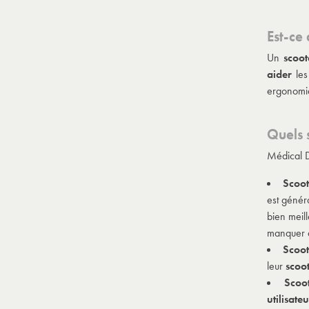
Est-ce
Un
scoot
aider
les
ergonomiq
Quels 
Médical 
Scoot
est géné
bien meill
manquer de
Scoot
leur
scoot
Scoot
utilisate