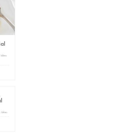
ial
:
Idées
s
l
:
Idées