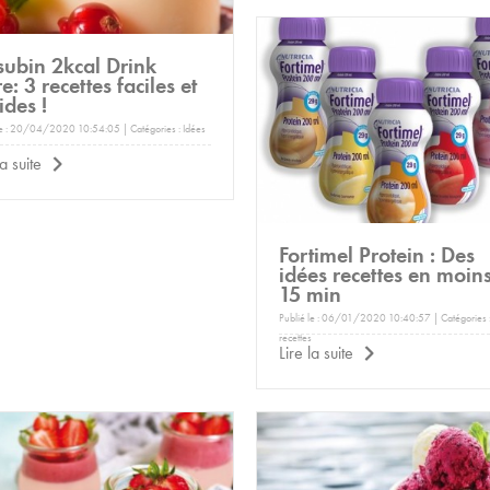
subin 2kcal Drink
e: 3 recettes faciles et
ides !
le : 20/04/2020 10:54:05 | Catégories :
Idées
la suite
Fortimel Protein : Des
idées recettes en moin
15 min
Publié le : 06/01/2020 10:40:57 | Catégories 
recettes
Lire la suite