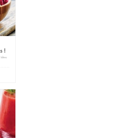
ées
s !
:
Idées