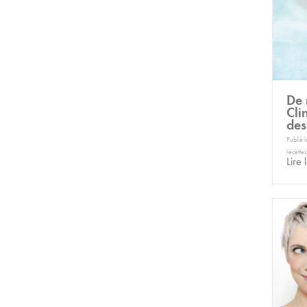
De 
Cli
des
Publié 
recettes
Lire 