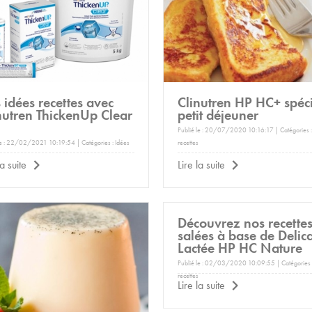
 idées recettes avec
Clinutren HP HC+ spéc
nutren ThickenUp Clear
petit déjeuner
Publié le : 20/07/2020 10:16:17 | Catégories 
le : 22/02/2021 10:19:54 | Catégories :
Idées
recettes
la suite
Lire la suite
Découvrez nos recette
salées à base de Delica
Lactée HP HC Nature
Publié le : 02/03/2020 10:09:55 | Catégories 
recettes
Lire la suite