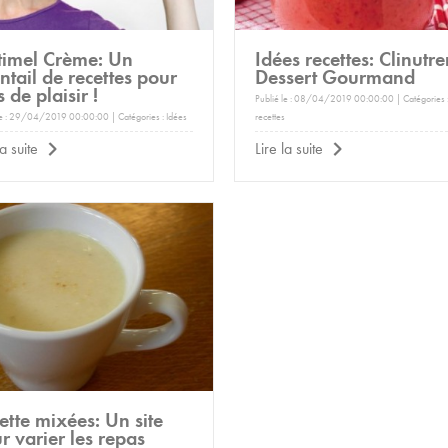
timel Crème: Un
Idées recettes: Clinutre
ntail de recettes pour
Dessert Gourmand
s de plaisir !
Publié le : 08/04/2019 00:00:00 | Catégories 
le : 29/04/2019 00:00:00 | Catégories :
Idées
recettes
la suite
Lire la suite
ette mixées: Un site
r varier les repas