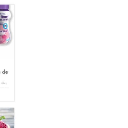
s de
:
Idées