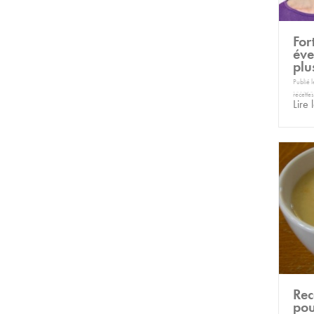
For
éve
plu
Publié 
recettes
Lire 
Rec
pou