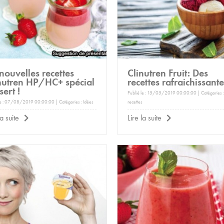
id
recettes
Clinutren fruit
nouvelles recettes
Clinutren Fruit: Des
nutren HP/HC+ spécial
recettes rafraichissante
sert !
Publié le : 15/05/2019 00:00:00 | Catégories 
le : 07/08/2019 00:00:00 | Catégories :
Idées
recettes
la suite
Lire la suite