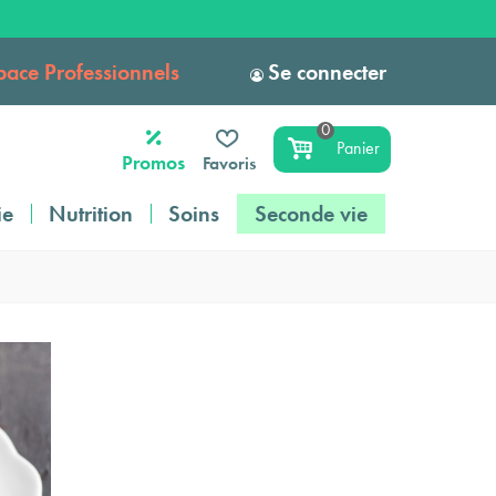
pace Professionnels
Se connecter
0
Panier
Promos
Favoris
ie
Nutrition
Soins
Seconde vie