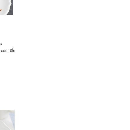
es
 contrôle