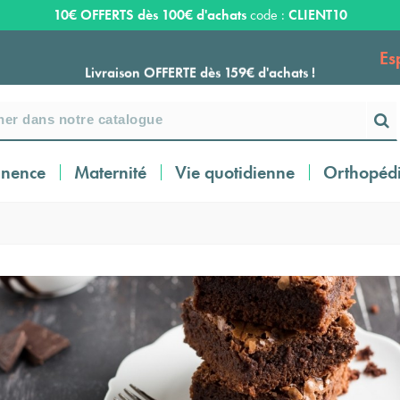
10€ OFFERTS dès 100€ d'achats
code :
CLIENT10
Es
Livraison OFFERTE dès 159€ d'achats !
Payez en 3 ou 4 fois SANS FRAIS à partir de
100
€
inence
Maternité
Vie quotidienne
Orthopéd
Expédition sous 24 à 48 heures ouvrées*
Livraison OFFERTE dès 159€ d'achats !
Payez en 3 ou 4 fois SANS FRAIS à partir de
100
€