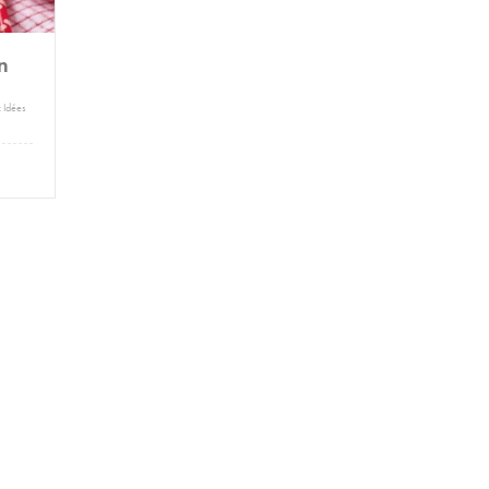
n
:
Idées