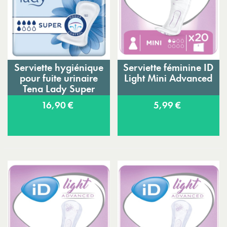
Serviette hygiénique
Serviette féminine ID
pour fuite urinaire
Light Mini Advanced
Tena Lady Super
16,90 €
5,99 €