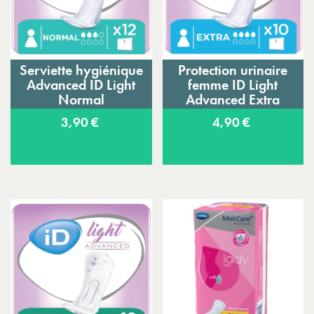
Serviette hygiénique
Protection urinaire
Advanced ID Light
femme ID Light
Normal
Advanced Extra
3,90 €
4,90 €