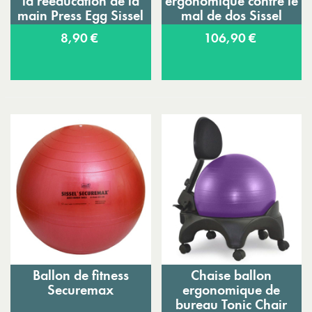
la rééducation de la
ergonomique contre le
main Press Egg Sissel
mal de dos Sissel
8,90 €
106,90 €
Ballon de fitness
Chaise ballon
Securemax
ergonomique de
bureau Tonic Chair