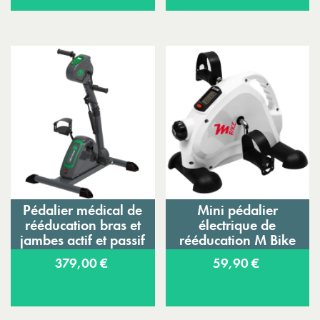
Pédalier médical de
Mini pédalier
rééducation bras et
électrique de
jambes actif et passif
rééducation M Bike
Happy Legs
Care Fitness
379,00 €
59,90 €