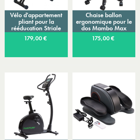
Vélo d'appartement
Chaise ballon
pliant pour la
ergonomique pour le
rééducation Striale
dos Mambo Max
SV-317
179,00 €
175,00 €