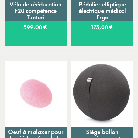
Vélo de rééducation
Pédalier elliptique
F20 compétence
électrique médical
Tunturi
Ergo
599,00 €
175,00 €
Oeuf à malaxer pour
Siège ballon