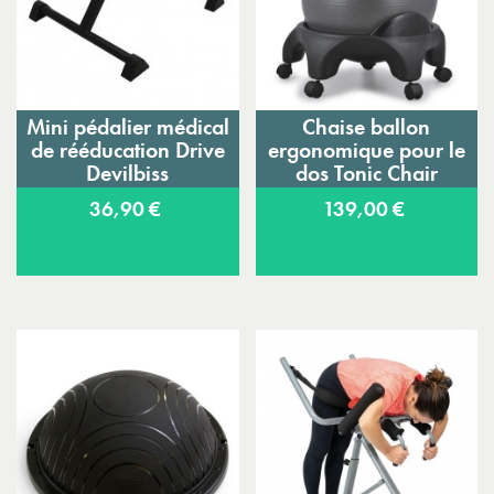
Mini pédalier médical
Chaise ballon
de rééducation Drive
ergonomique pour le
Devilbiss
dos Tonic Chair
Originale
36,90 €
139,00 €