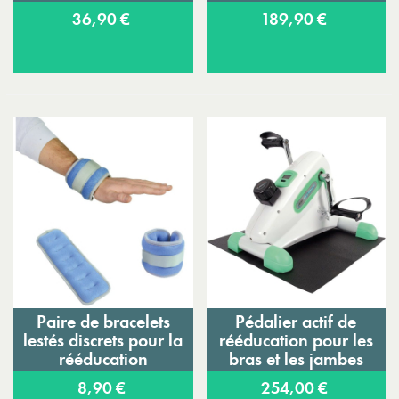
Confort
36,90 €
189,90 €
Paire de bracelets
Pédalier actif de
lestés discrets pour la
rééducation pour les
rééducation
bras et les jambes
Oxy Cycle I
8,90 €
254,00 €