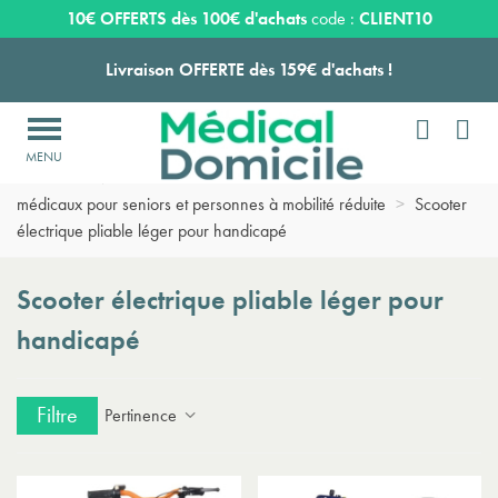
Expédition sous 24 à 48 heures ouvrées*
10€ OFFERTS dès 100€ d'achats
code :
CLIENT10
Livraison OFFERTE dès 159€ d'achats !


Payez en 3 ou 4 fois SANS FRAIS à partir de 100
€

Accueil
>
Matériel médical d'aide à la mobilité
>
Scooters
Expédition sous 24 à 48 heures ouvrées*
médicaux pour seniors et personnes à mobilité réduite
>
Scooter
électrique pliable léger pour handicapé
Livraison OFFERTE dès 159€ d'achats !
Scooter électrique pliable léger pour
Payez en 3 ou 4 fois SANS FRAIS à partir de 100
€
handicapé
Expédition sous 24 à 48 heures ouvrées*
Filtre
Pertinence