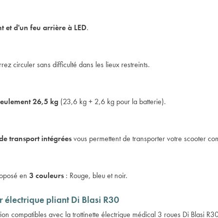
t et d'un feu arrière à LED
.
z circuler sans difficulté dans les lieux restreints.
seulement 26,5 kg
(23,6 kg + 2,6 kg pour la batterie).
de transport intégrées
vous permettent de transporter votre scooter co
proposé en
3 couleurs
: Rouge, bleu et noir.
 électrique pliant Di Blasi R30
ion compatibles avec la
trottinette électrique médical 3 roues
Di Blasi R30