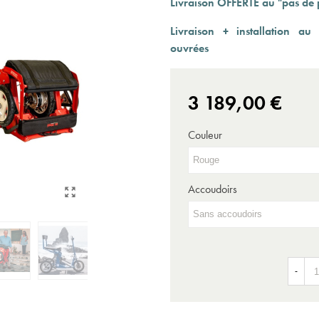
Livraison OFFERTE au "pas de 
Expédition sous 24 à 48 heures ouvrées*
Livraison + installation a
ouvrées
3 189,00 €
Couleur
Accoudoirs
-