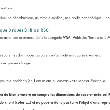
asytrans
.
tion, un déambulateur, un tricycle médical, une attelle orthopédique... notr
ique 3 roues Di Blasi R30
t contracter une assurance dans la catégorie
VTM
(
V
éhicules
T
errestres à
de réparer les dommages corporels et/ou matériels causés à un tiers.
donc pris en charge.
 tous accidents (sauf exclusions au contrat) votre scooter électrique.
t de bien prendre en compte les dimensions du scooter médical R
du client (coloris...) et ne pourra donc pas faire l'objet d'une rep