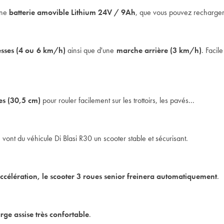
une
batterie amovible Lithium 24V / 9Ah
, que vous pouvez recharger 
esses (4 ou 6 km/h)
ainsi que d'une
marche arrière (3 km/h)
. Facil
es (30,5 cm)
pour rouler facilement sur les trottoirs, les pavés...
, vont du véhicule Di Blasi R30 un scooter stable et sécurisant.
'accélération, le scooter 3 roues senior freinera automatiquement
.
arge assise très confortable
.