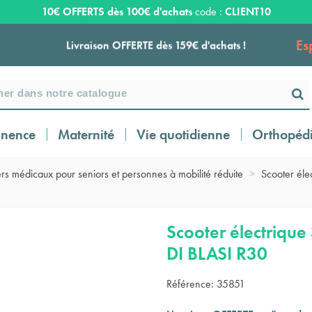
10€ OFFERTS dès 100€ d'achats
code :
CLIENT10
Es
Livraison OFFERTE dès 159€ d'achats !
Payez en 3 ou 4 fois SANS FRAIS à partir de
100
€
inence
Maternité
Vie quotidienne
Orthopéd
Expédition sous 24 à 48 heures ouvrées*
rs médicaux pour seniors et personnes à mobilité réduite
>
Scooter élec
Livraison OFFERTE dès 159€ d'achats !
Scooter électrique 
DI BLASI R30
Payez en 3 ou 4 fois SANS FRAIS à partir de
100
€
Référence:
35851