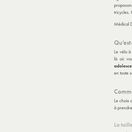
proposons
tricycles
Médical D
Qu’est
Le vélo à
là où vo
adolesce
en toute s
Commen
Le choix d
à prendre
La taill