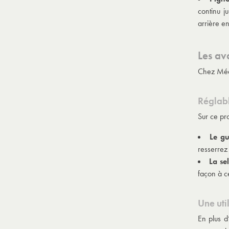
continu j
arrière en
Les av
Chez Médi
Réglabl
Sur ce pro
Le gu
resserrez
La se
façon à c
Une uti
En plus d