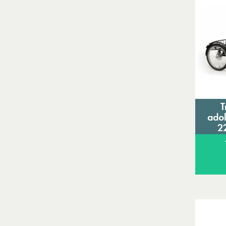
T
adol
2