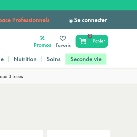
pace Professionnels
Se connecter
0
Panier
Promos
Favoris
ie
Nutrition
Soins
Seconde vie
capé 3 roues