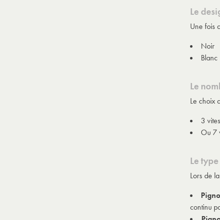
Le desi
Une fois q
Noir
Blanc
Le nomb
Le choix 
3 vite
Ou 7 v
Le type
Lors de l
Pigno
continu po
Pigno