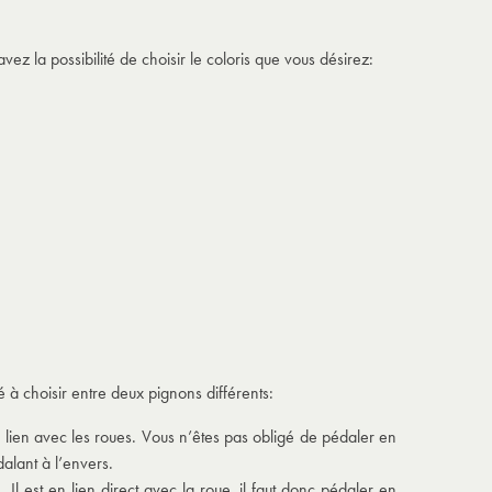
vez la possibilité de choisir le coloris que vous désirez:
 à choisir entre deux pignons différents:
cun lien avec les roues. Vous n’êtes pas obligé de pédaler en
dalant à l’envers.
s
. Il est en lien direct avec la roue, il faut donc pédaler en