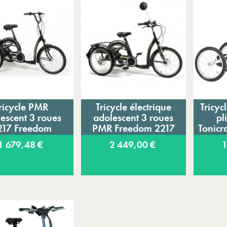
Expédition sous 24 à 48 heures ouvrées*
ricycle PMR
Tricycle électrique
Tricyc
Ajouter au panier
Ajouter au panier
A
escent 3 roues
adolescent 3 roues
pl
217 Freedom
PMR Freedom 2217
Tonicr
Vermeiren
Vermeiren
1 679,48 €
2 449,00 €
1