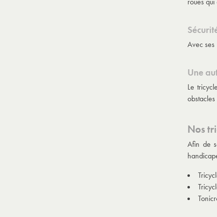
roues qui
Sécurité
Avec ses 3
Une au
Le tricyc
obstacles 
Nos tr
Afin de s
handicap
Tricy
Tricyc
Tonicr