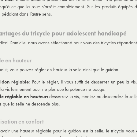
usqu’à ce que la roue s’arrête complètement. Sur les produits équipé
 pédalant dans l’autre sens.
antages du tricycle pour adolescent handicapé
cal Domicile, nous avons sélectionné pour vous des tricycles répondant p
e en hauteur
duit, vous pouvez régler en hauteur la selle ainsi que le guidon.
idon réglable
: Pour le régler, il vous suffit de desserrer un peu la vi
 la vis fermement pour ne plus que la potence ne bouge.
lle réglable en hauteur:
desserrez la vis, montez ou descendez la selle 
e que la selle ne descende plus.
lisation en confort
’avoir une hauteur réglable pour le guidon est la selle, le tricycle vo