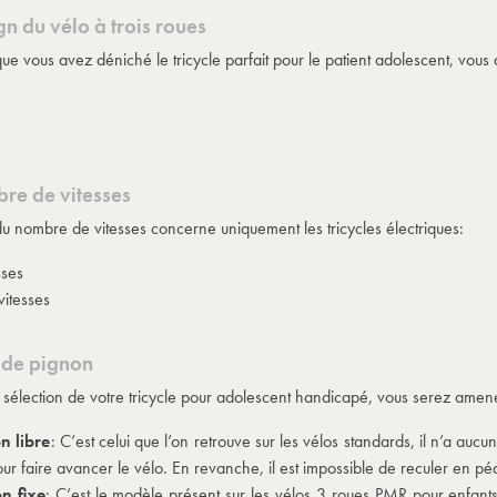
gn du vélo à trois roues
ue vous avez déniché le tricycle parfait pour le patient adolescent, vous a
re de vitesses
du nombre de vitesses concerne uniquement les tricycles électriques:
sses
itesses
 de pignon
a sélection de votre tricycle pour adolescent handicapé, vous serez amené
n libre
: C’est celui que l’on retrouve sur les vélos standards, il n’a au
ur faire avancer le vélo. En revanche, il est impossible de reculer en pé
n fixe
: C’est le modèle présent sur les
vélos 3 roues PMR pour enfant