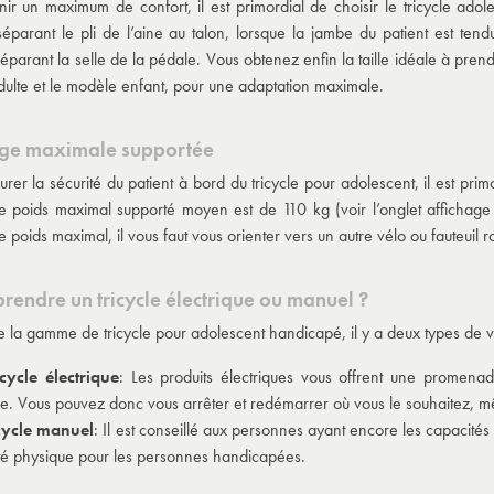
nir un maximum de confort, il est primordial de choisir le tricycle adole
séparant le pli de l’aine au talon, lorsque la jambe du patient est te
éparant la selle de la pédale. Vous obtenez enfin la taille idéale à pren
ulte et le modèle enfant, pour une adaptation maximale.
rge maximale supportée
urer la sécurité du patient à bord du tricycle pour adolescent, il est pri
 poids maximal supporté moyen est de 110 kg (voir l’onglet affichage de
 poids maximal, il vous faut vous orienter vers un autre vélo ou fauteuil r
 prendre un tricycle électrique ou manuel ?
e la gamme de tricycle pour adolescent handicapé, il y a deux types de v
icycle électrique
: Les produits électriques vous offrent une promenad
. Vous pouvez donc vous arrêter et redémarrer où vous le souhaitez,
icycle manuel
: Il est conseillé aux personnes ayant encore les capacités
ité physique pour les personnes handicapées.