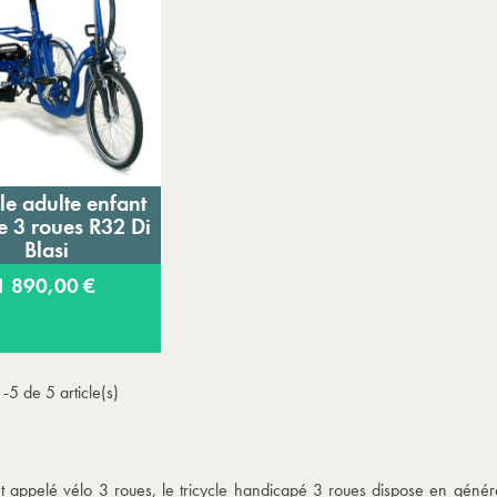
cle adulte enfant
Ajouter au panier
e 3 roues R32 Di
Blasi
1 890,00 €
-5 de 5 article(s)
 appelé vélo 3 roues, le
tricycle handicapé 3 roues
dispose en général