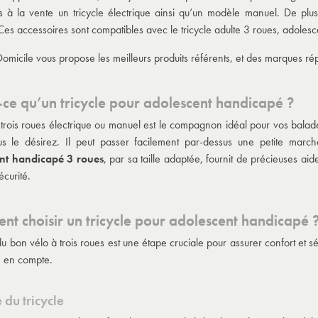
 à la vente un tricycle électrique ainsi qu’un modèle manuel. De pl
. Ces accessoires sont compatibles avec le
tricycle adulte 3 roues
, adolesc
omicile vous propose les meilleurs produits référents, et des marques rép
-ce qu’un tricycle pour adolescent handicapé ?
 trois roues électrique ou manuel est le compagnon idéal pour vos bala
us le désirez. Il peut passer facilement par-dessus une petite marc
nt handicapé 3 roues
, par sa taille adaptée, fournit de précieuses aid
écurité.
t choisir un tricycle pour adolescent handicapé 
u bon vélo à trois roues est une étape cruciale pour assurer confort et sécur
 en compte.
e du tricycle