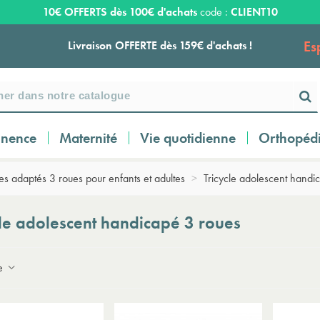
10€ OFFERTS dès 100€ d'achats
code :
CLIENT10
Es
Livraison OFFERTE dès 159€ d'achats !
Payez en 3 ou 4 fois SANS FRAIS à partir de
100
€
inence
Maternité
Vie quotidienne
Orthopéd
Expédition sous 24 à 48 heures ouvrées*
les adaptés 3 roues pour enfants et adultes
>
Tricycle adolescent handi
Livraison OFFERTE dès 159€ d'achats !
cle adolescent handicapé 3 roues
Payez en 3 ou 4 fois SANS FRAIS à partir de
ce
100
€