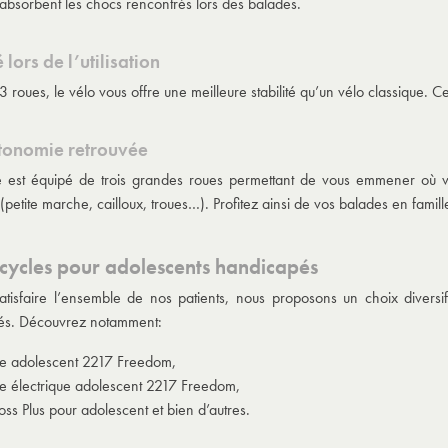
 absorbent les chocs rencontrés lors des balades.
 lors de l’utilisation
 roues, le vélo vous offre une meilleure stabilité qu’un vélo classique. 
tonomie retrouvée
le est équipé de trois grandes roues permettant de vous emmener où vous
(petite marche, cailloux, troues…). Profitez ainsi de vos balades en famil
icycles pour adolescents handicapés
atisfaire l’ensemble de nos patients, nous proposons un choix diversif
és. Découvrez notamment:
cle adolescent 2217 Freedom,
le électrique adolescent 2217 Freedom,
oss Plus pour adolescent et bien d’autres.