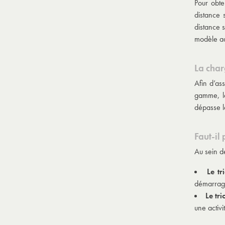
Pour obte
distance 
distance s
modèle ad
La cha
Afin d’ass
gamme, le
dépasse le
Faut-il
Au sein d
Le tr
démarrage
Le tr
une activ