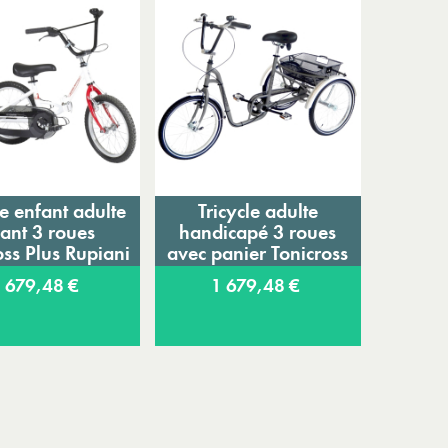
le enfant adulte
Tricycle adulte
jouter au panier
Ajouter au panier
iant 3 roues
handicapé 3 roues
oss Plus Rupiani
avec panier Tonicross
City Rupiani
 679,48 €
1 679,48 €