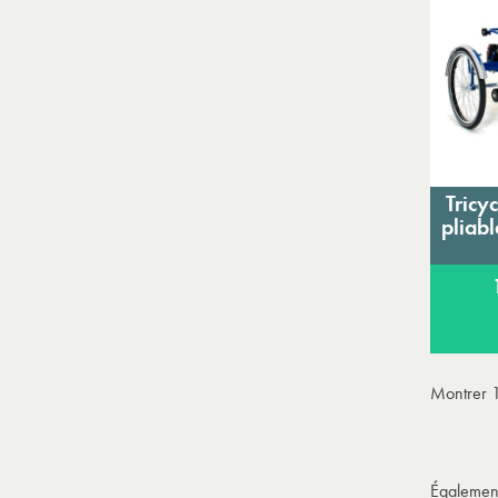
Tricy
pliabl
Montrer 1
Également