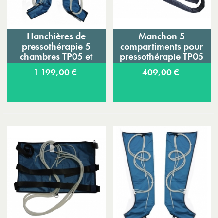
Hanchières de
Manchon 5
pressothérapie 5
compartiments pour
chambres TP05 et
pressothérapie TP05
TP05i Eureduc
et TP05i Eureduc
1 199,00 €
409,00 €