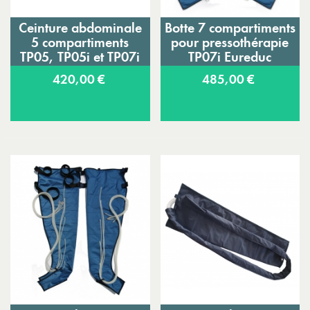
Ceinture abdominale
Botte 7 compartiments
5 compartiments
pour pressothérapie
TP05, TP05i et TP07i
TP07i Eureduc
420,00 €
485,00 €