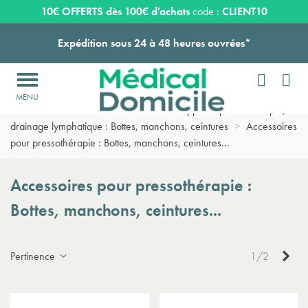
Payez en 3 ou 4 fois SANS FRAIS à partir de 100
€
10€ OFFERTS dès 100€ d'achats
code :
CLIENT10
Expédition sous 24 à 48 heures ouvrées*


Livraison OFFERTE dès 159€ d'achats !

Accueil
>
Matériel soins médicaux
>
Appareil pressothérapie,
Payez en 3 ou 4 fois SANS FRAIS à partir de 100
€
drainage lymphatique : Bottes, manchons, ceintures
>
Accessoires
pour pressothérapie : Bottes, manchons, ceintures...
Expédition sous 24 à 48 heures ouvrées*
Accessoires pour pressothérapie :
Bottes, manchons, ceintures...
Sui
Pertinence
1/2