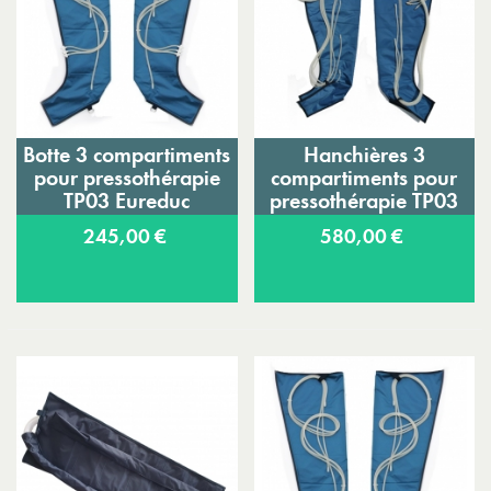
Botte 3 compartiments
Hanchières 3
pour pressothérapie
compartiments pour
TP03 Eureduc
pressothérapie TP03
Eureduc
245,00 €
580,00 €