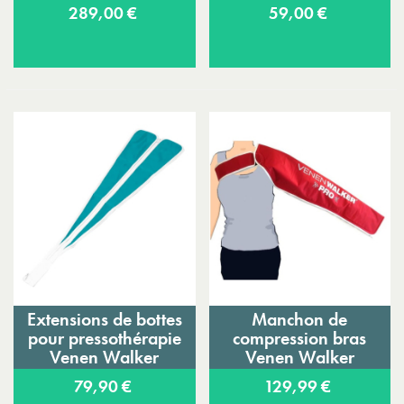
Eureduc
289,00 €
59,00 €
Extensions de bottes
Manchon de
pour pressothérapie
compression bras
Venen Walker
Venen Walker
79,90 €
129,99 €