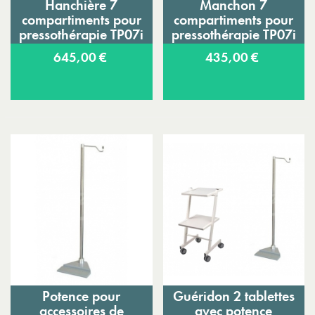
Hanchière 7
Manchon 7
compartiments pour
compartiments pour
pressothérapie TP07i
pressothérapie TP07i
Eureduc
Eureduc
645,00 €
435,00 €
Potence pour
Guéridon 2 tablettes
accessoires de
avec potence