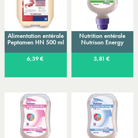
Alimentation entérale
Nutrition entérale
Peptamen HN 500 ml
Nutrison Energy
6,39 €
3,81 €