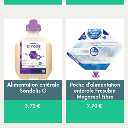
Alimentation entérale
Poche d'alimentation
Sondalis G
entérale Fresubin
Megareal Fibre
3,72 €
7,70 €