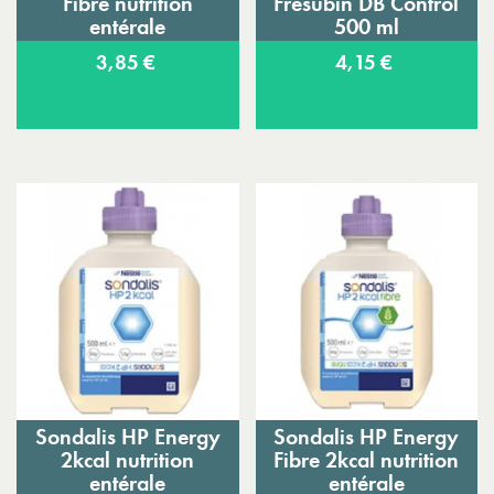
Fibre nutrition
Fresubin DB Control
entérale
500 ml
3,85 €
4,15 €
Sondalis HP Energy
Sondalis HP Energy
2kcal nutrition
Fibre 2kcal nutrition
entérale
entérale