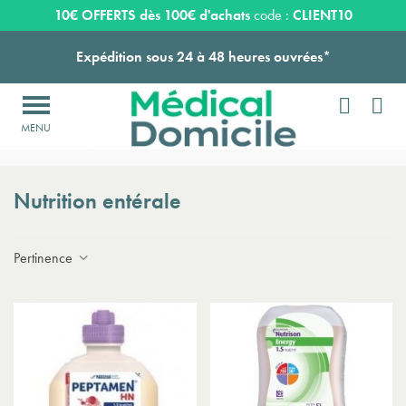
Payez en 3 ou 4 fois SANS FRAIS à partir de 100
€
10€ OFFERTS dès 100€ d'achats
code :
CLIENT10
Expédition sous 24 à 48 heures ouvrées*


Livraison OFFERTE dès 159€ d'achats !

Accueil
>
Nutrition médicale
>
Nutrition entérale
Payez en 3 ou 4 fois SANS FRAIS à partir de 100
€
Nutrition entérale
Expédition sous 24 à 48 heures ouvrées*
Pertinence