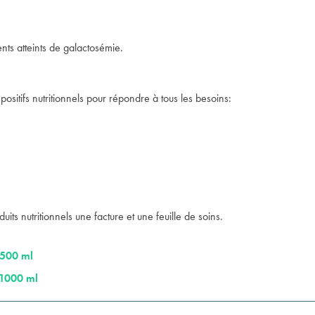
ents atteints de galactosémie.
itifs nutritionnels pour répondre à tous les besoins:
ts nutritionnels une facture et une feuille de soins.
e 500 ml
e 1000 ml