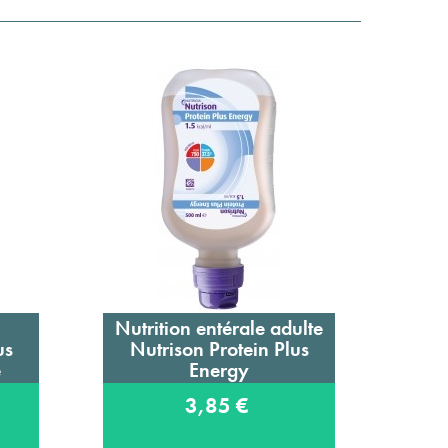
Nutrition entérale adulte
Ep
Ajouter au panier
us
Nutrison Protein Plus
e
Energy
3,85 €