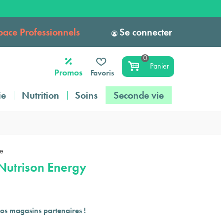
pace Professionnels
Se connecter
0
Panier
Promos
Favoris
ie
Nutrition
Soins
Seconde vie
ue
 Nutrison Energy
os magasins partenaires !