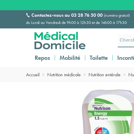
Contactez-nous au
03 28 76 50 00
(numéro gratuit)
du Lundi au Vendredi de 9h00 à 12h30 et de 14h00 à 17h30
Repos
Mobilité
Toilette
Incont
Accueil
>
Nutrition médicale
>
Nutrition entérale
>
Nut