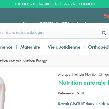
10€ OFFERTS dès 100€ d'achats
code :
CLIENT10
Es
Livraison OFFERTE dès 159€ d'achats !
Payez en 3 ou 4 fois SANS FRAIS à partir de
100
€
inence
Maternité
Vie quotidienne
Orthopéd
Expédition sous 24 à 48 heures ouvrées*
rition entérale Nutrison Energy
Livraison OFFERTE dès 159€ d'achats !
Marque:
Nutricia Nutrition Cliniq
Nutrition entérale
Payez en 3 ou 4 fois SANS FRAIS à partir de
Référence:
2738
100
€
Retrait GRATUIT dans l'un de n