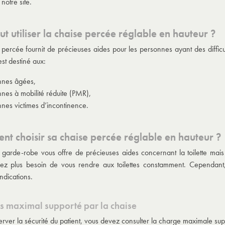
r notre site.
ut utiliser la chaise percée réglable en hauteur ?
 percée fournit de précieuses aides pour les personnes ayant des difficult
st destiné aux:
nnes âgées,
nes à mobilité réduite (PMR),
nes victimes d’incontinence.
t choisir sa chaise percée réglable en hauteur ?
 garde-robe vous offre de précieuses aides concernant la toilette mais 
ez plus besoin de vous rendre aux toilettes constamment. Cependant, 
indications.
s maximal supporté par la chaise
rver la sécurité du patient, vous devez consulter la charge maximale suppo