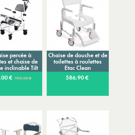
ise percée à
Chaise de douche et de
jouter au panier
Ajouter au panier
tes et chaise de
toilettes à roulettes
 inclinable Tilt
Etac Clean
,00 €
586,90 €
905,00 €