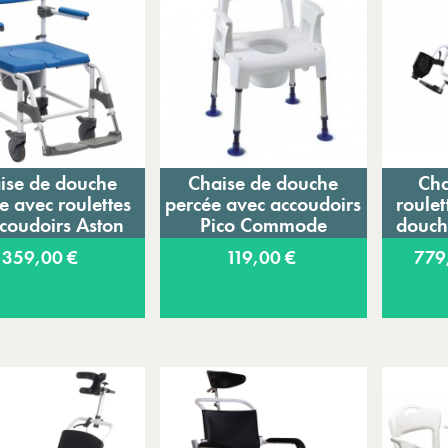
ise de douche
Chaise de douche
Cha
Ajouter au panier
Ajouter au panier
A
e avec roulettes
percée avec accoudoirs
roulet
ccoudoirs Aston
Pico Commode
douche
Aquatec
359,00 €
119,00 €
779