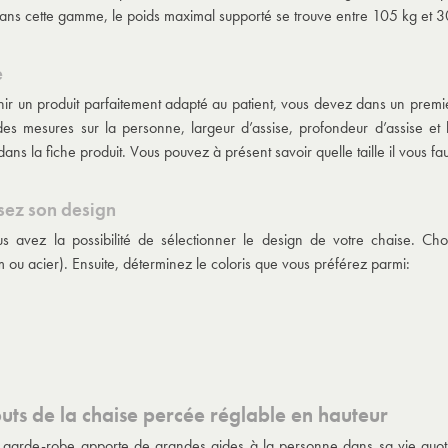
Dans cette gamme, le poids maximal supporté se trouve entre 105 kg et 3
e
nir un produit parfaitement adapté au patient, vous devez dans un premier 
es mesures sur la personne, largeur d’assise, profondeur d’assise et
ns la fiche produit. Vous pouvez à présent savoir quelle taille il vous fau
sez son design
us avez la possibilité de sélectionner le design de votre chaise. C
m ou acier). Ensuite, déterminez le coloris que vous préférez parmi:
outs de la chaise percée réglable en hauteur
 garde-robe apporte de grandes aides à la personne dans sa vie quotid