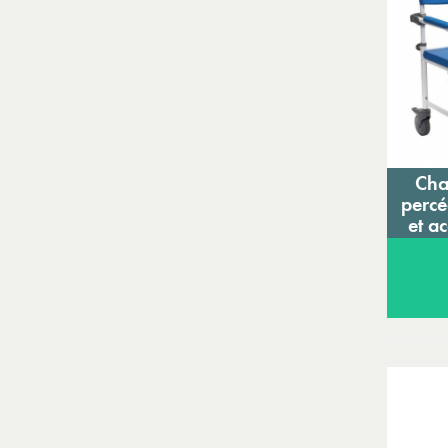
Cha
percé
et a