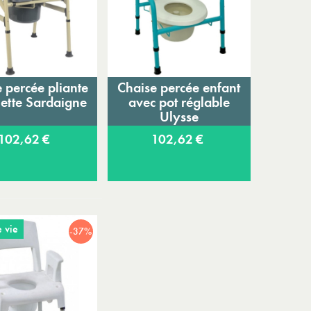
 percée pliante
Chaise percée enfant
jouter au panier
Ajouter au panier
lette Sardaigne
avec pot réglable
Ulysse
102,62 €
102,62 €
 vie
-37%