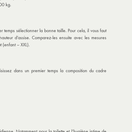
00 kg.
temps sélectionner la bonne taille. Pour cela, il vous faut
 hauteur d’assise. Comparez-les ensuite avec les mesures
t (enfant – XXL).
hoisissez dans un premier temps la composition du cadre
ienne. Notamment pour la toilette et l’hygiène intime de