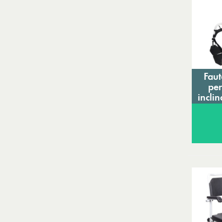
Faut
per
incli