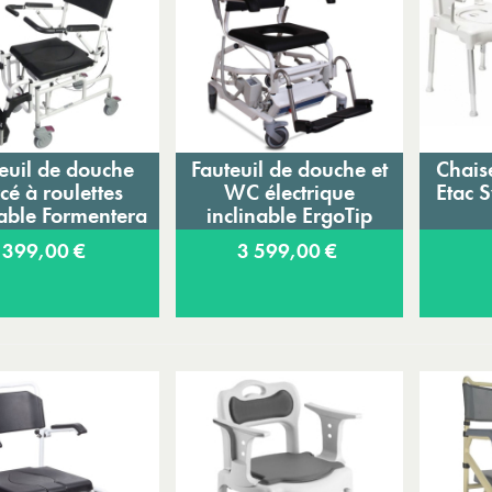
euil de douche
Fauteuil de douche et
Chais
Ajouter au panier
Ajouter au panier
A
cé à roulettes
WC électrique
Etac 
nable Formentera
inclinable ErgoTip
399,00 €
3 599,00 €