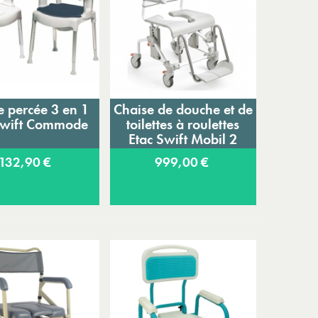
e percée 3 en 1
Chaise de douche et de
jouter au panier
Ajouter au panier
Swift Commode
toilettes à roulettes
Etac Swift Mobil 2
132,90 €
999,00 €