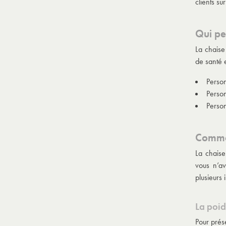
clients su
Qui pe
La chaise
de santé e
Perso
Person
Person
Commen
La chaise
vous n’av
plusieurs 
La poid
Pour prése