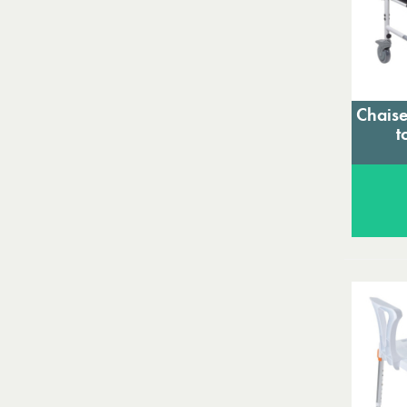
Chaise
t