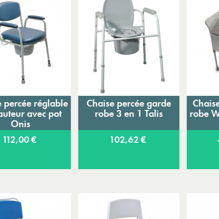
Expédition sous 24 à 48 heures ouvrées*
 percée réglable
Chaise percée garde
Chais
Ajouter au panier
Ajouter au panier
A
auteur avec pot
robe 3 en 1 Talis
robe W
Onis
112,00 €
102,62 €