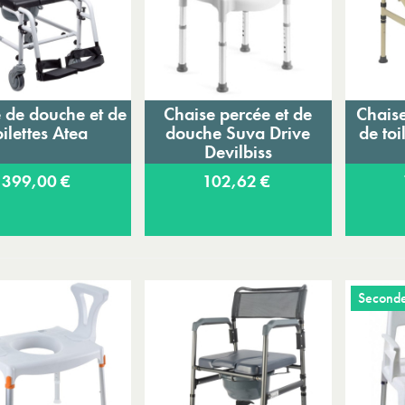
 de douche et de
Chaise percée et de
Chaise
Ajouter au panier
Ajouter au panier
A
oilettes Atea
douche Suva Drive
de toi
Devilbiss
399,00 €
102,62 €
Seconde