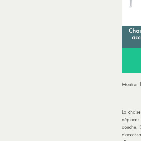
Chai
acc
Montrer 1
La chaise
déplacer 
douche. C
d’accessoi