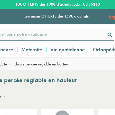
10€ OFFERTS dès 100€ d'achats
code :
CLIENT10
Es
Livraison OFFERTE dès 159€ d'achats !
Payez en 3 ou 4 fois SANS FRAIS à partir de
100
€
inence
Maternité
Vie quotidienne
Orthopéd
Expédition sous 24 à 48 heures ouvrées*
dulte
>
Chaise percée réglable en hauteur
Livraison OFFERTE dès 159€ d'achats !
e percée réglable en hauteur
Payez en 3 ou 4 fois SANS FRAIS à partir de
ce
100
€