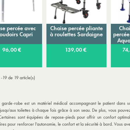
se percée avec
Chaise percée pliante
Chai
Ajouter au panier
Ajouter au panier
A
oudoirs Capri
à roulettes Sardaigne
percée
Aqua
96,00 €
139,00 €
74
-19 de 19 article(s)
 garde-robe est un matériel médical accompagnant le patient dans son
jusqu’aux toilettes à chaque fois grâce à son seau. De plus, vous pouvez 
ertaines sont équipées de repose-pieds pour offrir un confort optimal
res pour renforcer l’autonomie, le confort et la sécurité à bord. Vous ave