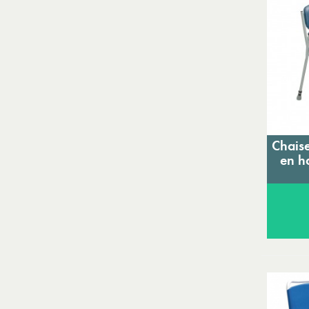
Chaise
en h