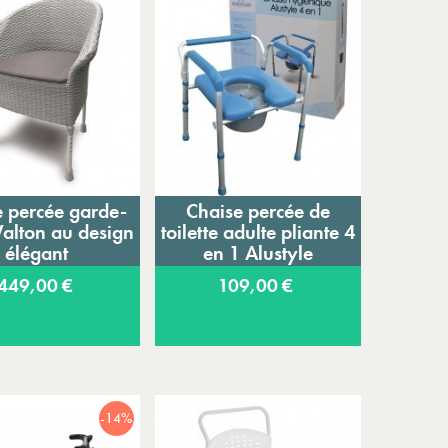
e percée garde-
Chaise percée de
jouter au panier
Ajouter au panier
alton au design
toilette adulte pliante 4
élégant
en 1 Alustyle
449,00 €
109,00 €
-14%