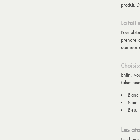
produit. 
La taill
Pour obte
prendre d
données da
Choisis
Enfin, vo
(aluminiu
Blanc,
Noir,
Bleu.
Les at
La chaise