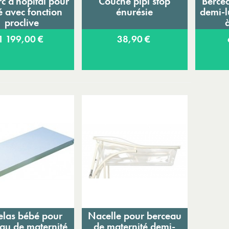
rc d'hôpital pour
Couche pipi stop
Berce
Ajouter au panier
Ajouter au panier
A
 avec fonction
énurésie
demi-l
proclive
1 199,00 €
38,90 €
elas bébé pour
Nacelle pour berceau
Ajouter au panier
Ajouter au panier
au de maternité
de maternité demi-