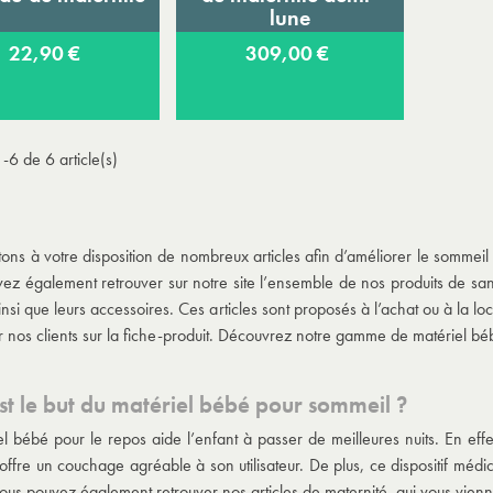
lune
22,90 €
309,00 €
-6 de 6 article(s)
ons à votre disposition de nombreux articles afin d’améliorer le sommeil 
z également retrouver sur notre site l’ensemble de nos produits de santé,
insi que leurs accessoires. Ces articles sont proposés à l’achat ou à la loc
r nos clients sur la fiche-produit. Découvrez notre gamme de matériel bé
st le but du matériel bébé pour sommeil ?
l bébé pour le repos aide l’enfant à passer de meilleures nuits. En effet,
 offre un couchage agréable à son utilisateur. De plus, ce dispositif médi
ous pouvez également retrouver nos articles de maternité, qui vous vienne