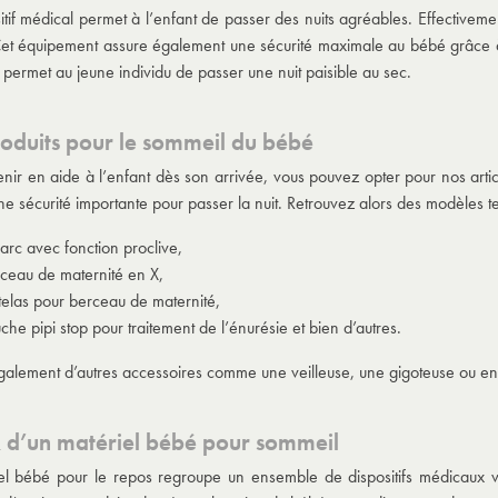
itif médical permet à l’enfant de passer des nuits agréables. Effectivem
 Cet équipement assure également une sécurité maximale au bébé grâce 
 permet au jeune individu de passer une nuit paisible au sec.
oduits pour le sommeil du bébé
enir en aide à l’enfant dès son arrivée, vous pouvez opter pour nos arti
ne sécurité importante pour passer la nuit. Retrouvez alors des modèles te
 parc avec fonction proclive,
ceau de maternité en X,
elas pour berceau de maternité,
che pipi stop pour traitement de l’énurésie et bien d’autres.
 également d’autres accessoires comme une veilleuse, une gigoteuse ou e
x d’un matériel bébé pour sommeil
el bébé pour le repos regroupe un ensemble de dispositifs médicaux v