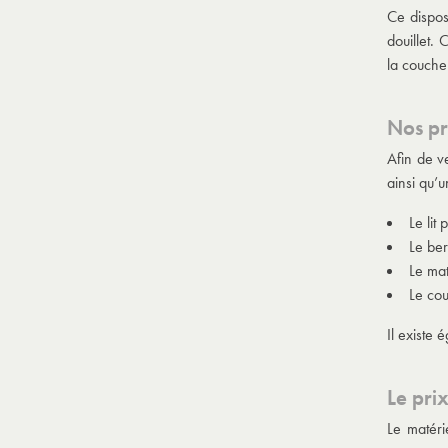
Ce dispos
douillet.
la couche
Nos pr
Afin de v
ainsi qu’u
Le lit
Le ber
Le mat
Le cou
Il existe
Le pri
Le matéri