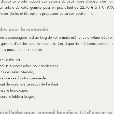
 d’avoir un produit adapté aux besoins du bébé, nous disposons de nombr
un article de cette gamme pour un prix allant de 22,70 € à 1 049,00 
tiques (taille, utilité, options proposées ou sa composition…).
des pour la maternité
ous accompagner tout au long de votre maternité, et cela même dès vot
 gamme d’articles pour la maternité. Ces dispositifs médicaux viennent e
 Vous pouvez donc retrouver:
eil à tire-lait,
oduits et accessoires pour allaitement,
ins des seins Medela,
reil de rééducation périnéale,
lant de maternité,Le repos de l’enfant,
ssette handicapé,
ore la table à langer.
ériel bébé pour sommeil bénéficie-t-il d’une prise