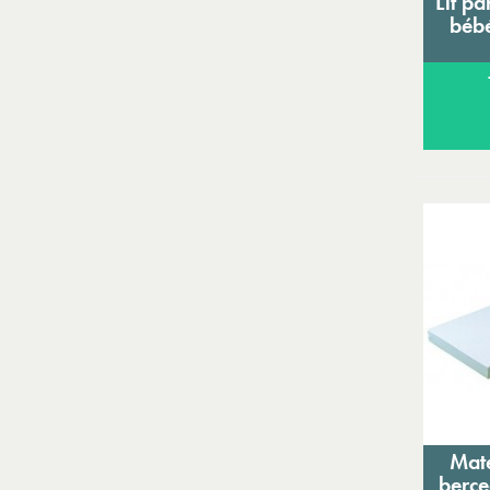
Lit pa
bébé
Mat
berce