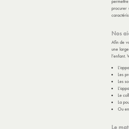
permettre
procurer 
caractéris
Nos ai
Afin de v
une large
l’enfant.
L’appar
Les pr
Les so
L’appa
Le col
La pou
Ou enc
Le mat