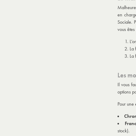
Malheureu
en charge
Sociale. 
vous êtes 
L’o
La 
La 
Les mo
Il vous f
options p
Pour une e
Chro
Franc
stock).