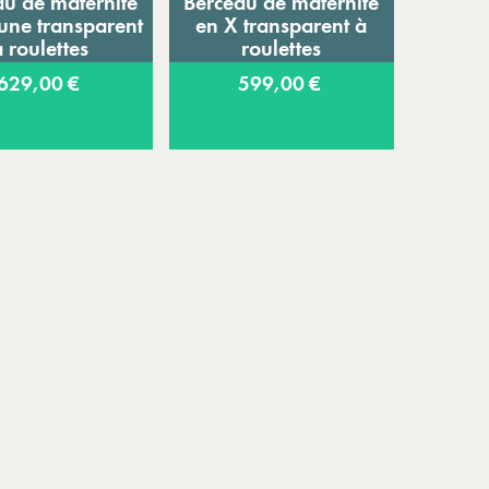
au de maternité
Berceau de maternité
jouter au panier
Ajouter au panier
une transparent
en X transparent à
à roulettes
roulettes
629,00 €
599,00 €