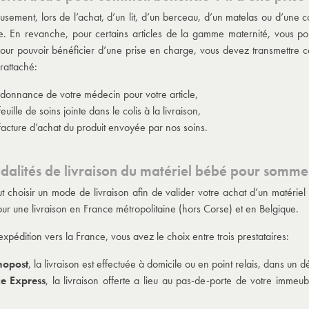
sement, lors de l’achat, d’un lit, d’un berceau, d’un matelas ou d’une 
. En revanche, pour certains articles de la gamme maternité, vous 
Pour pouvoir bénéficier d’une prise en charge, vous devez transmettre
rattaché:
rdonnance de votre médecin pour votre article,
feuille de soins jointe dans le colis à la livraison,
facture d’achat du produit envoyée par nos soins.
dalités de livraison du matériel bébé pour sommei
aut choisir un mode de livraison afin de valider votre achat d’un matérie
our une livraison en France métropolitaine (hors Corse) et en Belgique.
xpédition vers la France, vous avez le choix entre trois prestataires:
nopost
, la livraison est effectuée à domicile ou en point relais, dans un
e Express
, la livraison offerte a lieu au pas-de-porte de votre imme