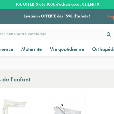
10€ OFFERTS dès 100€ d'achats
code :
CLIENT10
Es
Livraison OFFERTE dès 159€ d'achats !
Payez en 3 ou 4 fois SANS FRAIS à partir de
100
€
inence
Maternité
Vie quotidienne
Orthopéd
Expédition sous 24 à 48 heures ouvrées*
Livraison OFFERTE dès 159€ d'achats !
 de l'enfant
Payez en 3 ou 4 fois SANS FRAIS à partir de
100
€