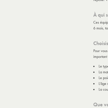
À qui 
Ces équip
6 mois, t
Choisi
Pour vous 
important 
Le typ
La mat
Le poi
L’âge
La cou
Que vo