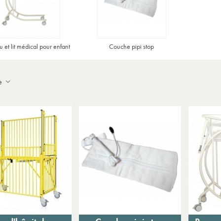
Expédition sous 24 à 48 heures ouvrées*
 et lit médical pour enfant
Couche pipi stop
ce