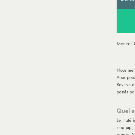
Montrer 1
Nous mett
Vous pouve
Revitive a
postés pa
Quel e
Le matérie
stop pipi,
repose. V