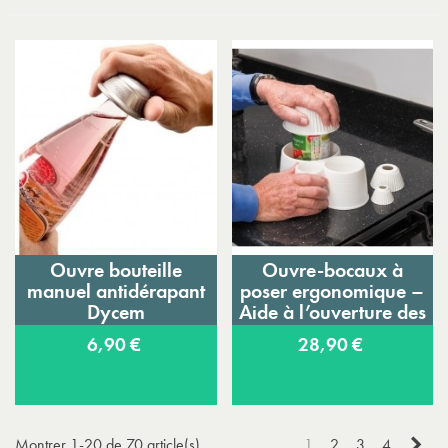
Ouvre bouteille
Ouvre-bocaux à
manuel antidérapant
poser ergonomique –
Dycem
Aide à l’ouverture des
bocaux
6,90 €
28,90 €
Sui
Montrer 1-20 de 70 article(s)
1
2
3
4