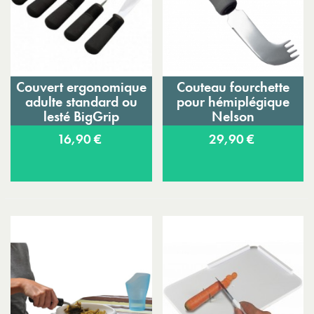
Couvert ergonomique
Couteau fourchette
adulte standard ou
pour hémiplégique
lesté BigGrip
Nelson
16,90 €
29,90 €