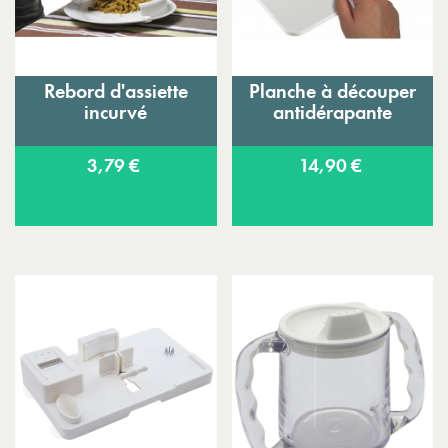
Rebord d'assiette
Planche à découper
incurvé
antidérapante
3,79 €
14,90 €