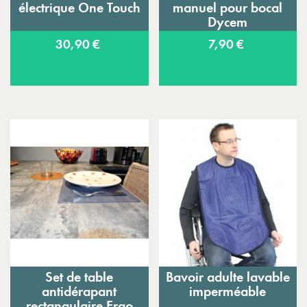
électrique One Touch
manuel pour bocal
Dycem
30,90 €
7,90 €
Set de table
Bavoir adulte lavable
antidérapant
imperméable
rectangulaire Ergo