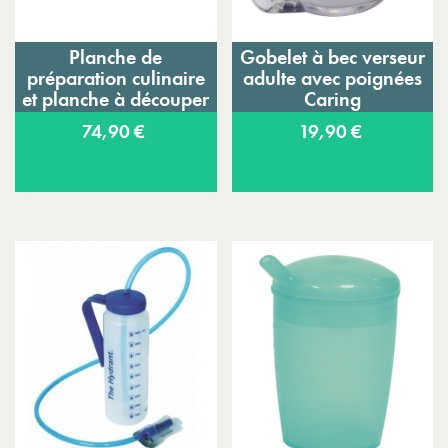
Planche de
Gobelet à bec verseur
préparation culinaire
adulte avec poignées
et planche à découper
Caring
PMR Maxi
74,90 €
19,90 €