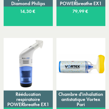
Diamond Philips
POWERbreathe EX1
EMT Vert résistance
14,30 €
79,99 €
légère
Rééducation
Chambre d'inhalation
respiratoire
antistatique Vortex
POWERbreathe EX1
Pari