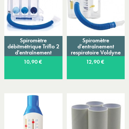
Spiromètre
Spiromètre
débitmétrique Triflo 2
d'entraînement
d'entraînement
respiratoire Voldyne
4000
10,90 €
12,90 €