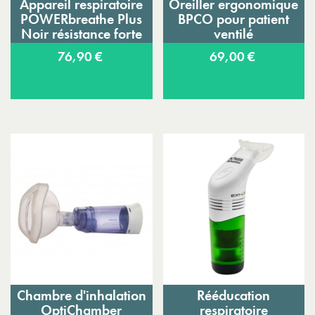
Appareil respiratoire
Oreiller ergonomique
POWERbreathe Plus
BPCO pour patient
Noir résistance forte
ventilé
76,90 €
69,00 €
Chambre d'inhalation
Rééducation
OptiChamber
respiratoire