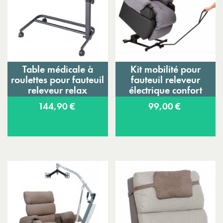
Table médicale à
Kit mobilité pour
roulettes pour fauteuil
fauteuil releveur
releveur relax
électrique confort
Diffusion Herdegen
Cocoon
144,90 €
99,00 €