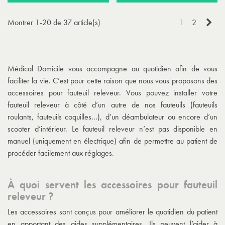
Sui
Montrer 1-20 de 37 article(s)
1
2
Médical Domicile vous accompagne au quotidien afin de vous
faciliter la vie. C’est pour cette raison que nous vous proposons des
accessoires pour fauteuil releveur. Vous pouvez installer votre
fauteuil releveur à côté d’un autre de nos fauteuils (fauteuils
roulants, fauteuils coquilles…), d’un déambulateur ou encore d’un
scooter d’intérieur. Le
fauteuil releveur
n’est pas disponible en
manuel (uniquement en électrique) afin de permettre au patient de
procéder facilement aux réglages.
À quoi servent les accessoires pour fauteuil
releveur ?
Les accessoires sont conçus pour améliorer le quotidien du patient
en apportant des aides supplémentaires. Ils peuvent l’aider à