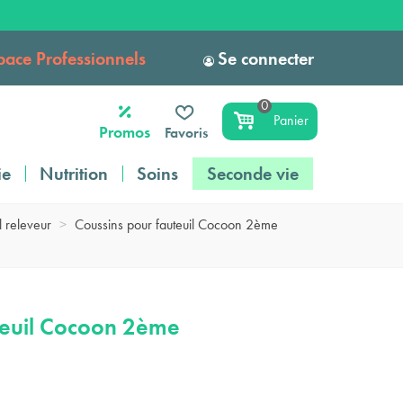
pace Professionnels
Se connecter
0
Panier
Promos
Favoris
ie
Nutrition
Soins
Seconde vie
l releveur
>
Coussins pour fauteuil Cocoon 2ème
teuil Cocoon 2ème