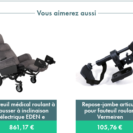
Vous aimerez aussi
euil médical roulant à
Repose-jambe articu
Ajouter au panier
Ajouter au panier
ousser à inclinaison
pour fauteuil roula
électrique EDEN e
Vermeiren
Innov'SA
861,17 €
105,76 €