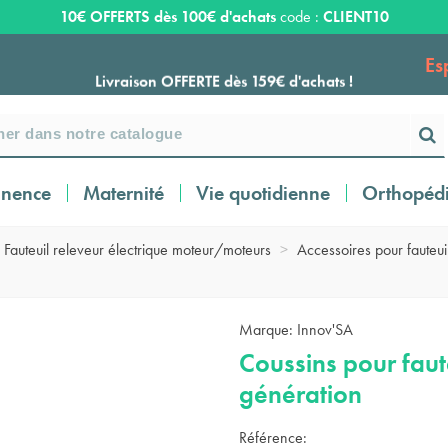
10€ OFFERTS dès 100€ d'achats
code :
CLIENT10
Es
Livraison OFFERTE dès 159€ d'achats !
Payez en 3 ou 4 fois SANS FRAIS à partir de
100
€
inence
Maternité
Vie quotidienne
Orthopéd
Expédition sous 24 à 48 heures ouvrées*
Fauteuil releveur électrique moteur/moteurs
>
Accessoires pour fauteui
Livraison OFFERTE dès 159€ d'achats !
Marque:
Innov'SA
Coussins pour fau
Payez en 3 ou 4 fois SANS FRAIS à partir de
100
€
génération
Référence: