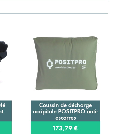
lé
Coussin de décharge
Cou
Ajouter au panier
nt
occipitale POSITPRO anti-
p
escarres
173,79 €