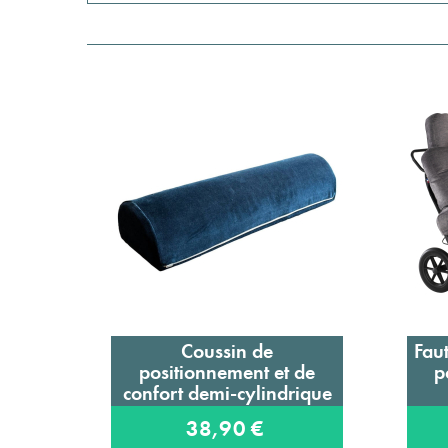
Coussin de
Faut
Ajouter au panier
positionnement et de
p
confort demi-cylindrique
en velours
38,90 €