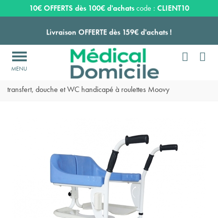
Expédition sous 24 à 48 heures ouvrées*
10€ OFFERTS dès 100€ d'achats
code :
CLIENT10
Livraison OFFERTE dès 159€ d'achats !


Payez en 3 ou 4 fois SANS FRAIS à partir de 100
€

Accueil
>
Toilette
>
Chaise de douche à roulettes
>
Chaise de
Expédition sous 24 à 48 heures ouvrées*
transfert, douche et WC handicapé à roulettes Moovy
Livraison OFFERTE dès 159€ d'achats !
Payez en 3 ou 4 fois SANS FRAIS à partir de 100
€
Expédition sous 24 à 48 heures ouvrées*