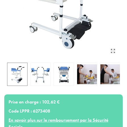
Prise en charge :
102,62 €
Code LPPR :
6273408
En savoir plus sur le remboursement par la Sécurité
Sociale