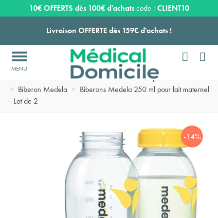
Expédition sous 24 à 48 heures ouvrées*
10€ OFFERTS dès 100€ d'achats
code :
CLIENT10
Livraison OFFERTE dès 159€ d'achats !


Payez en 3 ou 4 fois SANS FRAIS à partir de 100
€

Accueil
>
Maternité
>
Produits et accessoires pour allaitement
Expédition sous 24 à 48 heures ouvrées*
>
Biberon Medela
>
Biberons Medela 250 ml pour lait maternel
– Lot de 2
Livraison OFFERTE dès 159€ d'achats !
-14%
Payez en 3 ou 4 fois SANS FRAIS à partir de 100
€
Expédition sous 24 à 48 heures ouvrées*