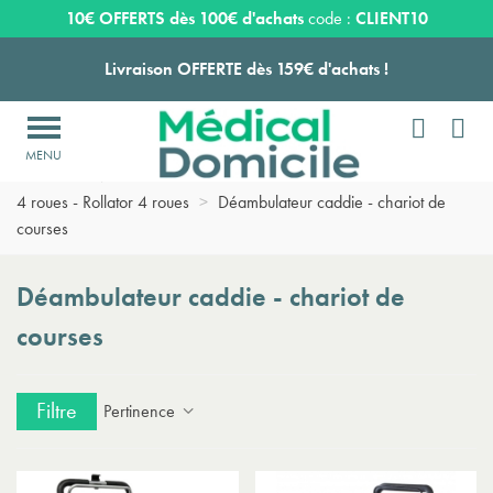
Expédition sous 24 à 48 heures ouvrées*
10€ OFFERTS dès 100€ d'achats
code :
CLIENT10
Livraison OFFERTE dès 159€ d'achats !


Payez en 3 ou 4 fois SANS FRAIS à partir de 100
€

Accueil
>
Matériel médical d'aide à la mobilité
>
Déambulateur
Expédition sous 24 à 48 heures ouvrées*
4 roues - Rollator 4 roues
>
Déambulateur caddie - chariot de
courses
Livraison OFFERTE dès 159€ d'achats !
Déambulateur caddie - chariot de
Payez en 3 ou 4 fois SANS FRAIS à partir de 100
€
courses
Expédition sous 24 à 48 heures ouvrées*
Filtre
Pertinence