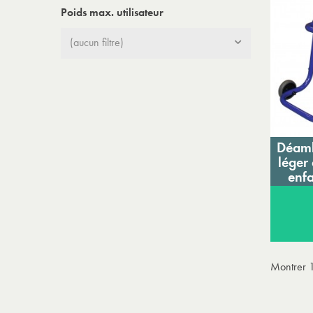
Poids max. utilisateur
(aucun filtre)
Déamb
léger 
enf
Montrer 1