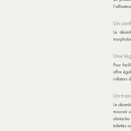
l’utilisat
Un con
Le
déamb
morphologi
Une lé
Pour facil
offre éga
rollators 
Un tran
Le
déambu
mouvoir s
obstacles
toilettes 