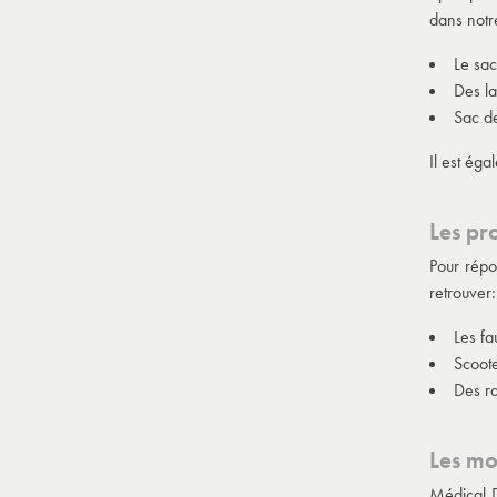
dans notr
Le sac
Des l
Sac de
Il est éga
Les pr
Pour répo
retrouver:
Les fa
Scoote
Des r
Les mo
Médical D