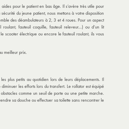
 aides pour le patient en bas âge. Il s’avère très utile pour
a sécurité du jeune patient, nous mettons à votre disposition
mble des déambulateurs à 2, 3 et 4 roues. Pour un aspect
roulant, fauteuil coquille, fauteuil releveur…) ou d’un lit
scooter électrique ou encore le fauteuil roulant, ils vous
 meilleur prix.
s plus petits au quotidien lors de leurs déplacements. Il
diminuer les efforts lors du transfert. Le rollator est équipé
ts obstacles comme un seuil de porte ou une petite marche.
prendre sa douche ou effectuer sa toilette sans rencontrer le