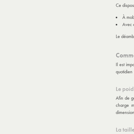
Ce disposi
À mobi
Avec d
Le déambu
Commen
Il est imp
quotidien 
Le poi
Afin de ga
charge m
dimension
La tail