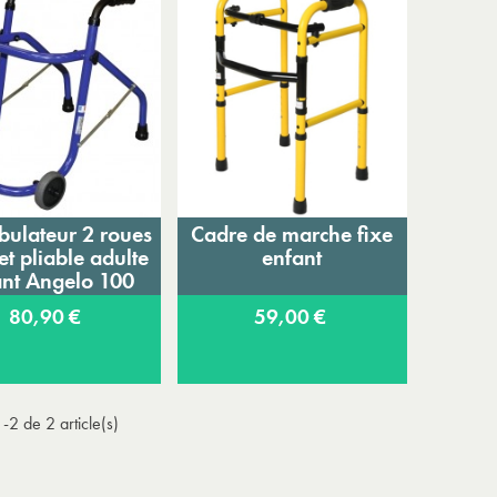
Expédition sous 24 à 48 heures ouvrées*
ulateur 2 roues
Cadre de marche fixe
Ajouter au panier
Ajouter au panier
et pliable adulte
enfant
ant Angelo 100
80,90 €
59,00 €
-2 de 2 article(s)