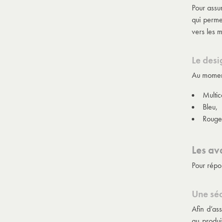
Pour assur
qui permet
vers les m
Le des
Au moment
Multic
Bleu,
Rouge
Les av
Pour répo
Une séc
Afin d’as
au produi