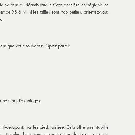
te la hauteur du déambulateur. Cette dernière est réglable ce
nt de XS à M, si les tailles sont trop petites, orientez-vous
se
.
uleur que vous souhaitez. Optez parmi:
normément d’avantages.
i-dérapants sur les pieds arrière. Cela offre une stabilité
hute. De plus, les poignées sont conçus de façon à ce que