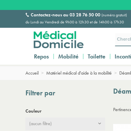
Contactez-nous au
03 28 76 50 00
(numéro gratuit)
du Lundi au Vendredi de 9h00 à 12h30 et de 14h00 à 17h30
Repos
Mobilité
Toilette
Incont
Accueil
>
Matériel médical d'aide à la mobilité
>
Déambu
Déamb
Filtrer par
Pertinen
Couleur
(aucun filtre)