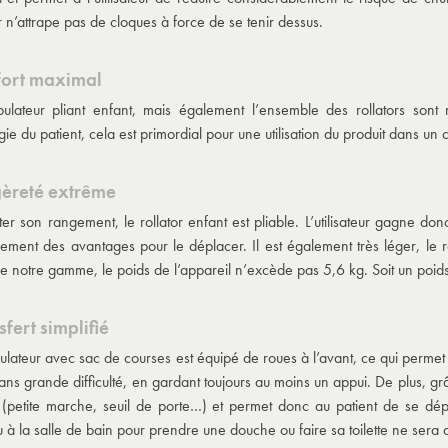
eur n’attrape pas de cloques à force de se tenir dessus.
fort maximal
ulateur pliant enfant
, mais également l’ensemble des rollators sont 
e du patient, cela est primordial pour une utilisation du produit dans un 
gèreté extrême
iter son rangement, le rollator enfant est pliable. L’utilisateur gagne donc
lement des avantages pour le déplacer. Il est également très léger, le 
de notre gamme, le poids de l’appareil n’excède pas 5,6 kg. Soit un poids
sfert simplifié
lateur avec sac de courses
est équipé de roues à l’avant, ce qui permet u
ans grande difficulté, en gardant toujours au moins un appui. De plus, grâ
 (petite marche, seuil de porte…) et permet donc au patient de se dé
ou à la salle de bain pour prendre une douche ou faire sa toilette ne sera