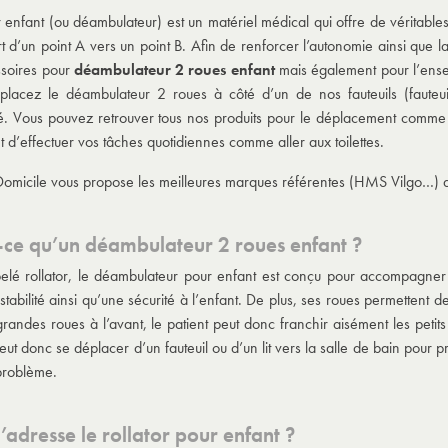
r enfant (ou déambulateur) est un matériel médical qui offre de véritables
rt d’un point A vers un point B. Afin de renforcer l’autonomie ainsi que l
soires pour
déambulateur 2 roues enfant
mais également pour l’ense
 placez le
déambulateur 2 roues
à côté d’un de nos fauteuils (fauteuil 
é. Vous pouvez retrouver tous nos produits pour le déplacement comme le 
 d’effectuer vos tâches quotidiennes comme aller aux toilettes.
omicile vous propose les meilleures marques référentes (HMS Vilgo…) au
-ce qu’un déambulateur 2 roues enfant ?
elé rollator, le déambulateur pour enfant est conçu pour accompagner le
stabilité ainsi qu’une sécurité à l’enfant. De plus, ses roues permettent de 
randes roues à l’avant, le patient peut donc franchir aisément les peti
eut donc se déplacer d’un fauteuil ou d’un lit vers la salle de bain pour 
problème.
’adresse le rollator pour enfant ?