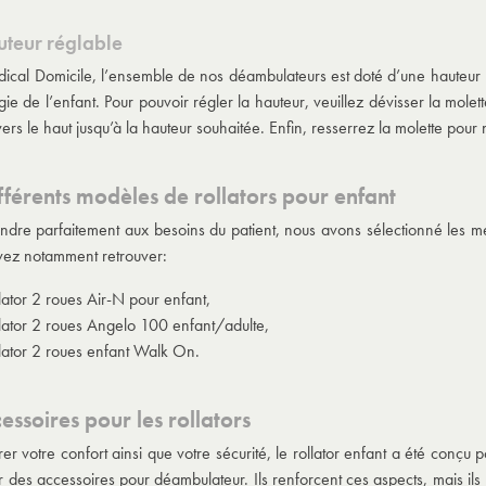
teur réglable
cal Domicile, l’ensemble de nos déambulateurs est doté d’une hauteur ré
ie de l’enfant. Pour pouvoir régler la hauteur, veuillez dévisser la molet
vers le haut jusqu’à la hauteur souhaitée. Enfin, resserrez la molette pou
fférents modèles de rollators pour enfant
ndre parfaitement aux besoins du patient, nous avons sélectionné les mei
ez notamment retrouver:
lator 2 roues Air-N pour enfant,
lator 2 roues Angelo 100 enfant/adulte,
lator 2 roues enfant Walk On.
essoires pour les rollators
rer votre confort ainsi que votre sécurité, le rollator enfant a été con
r des accessoires pour déambulateur. Ils renforcent ces aspects, mais il