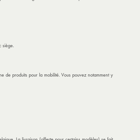
c siège
.
me de produits pour la mobilité. Vous pouvez notamment y
gique. La livraison (offerte pour certains modèles) se fait