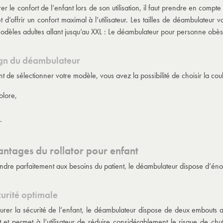
er le confort de l’enfant lors de son utilisation, il faut prendre en comp
 d’offrir un confort maximal à l’utilisateur. Les tailles de déambulateur vo
odèles adultes allant jusqu’au XXL : Le
déambulateur pour personne obè
ign du déambulateur
 de sélectionner votre modèle, vous avez la possibilité de choisir la co
olore,
.
antages du rollator pour enfant
ndre parfaitement aux besoins du patient, le déambulateur dispose d’é
urité optimale
surer la sécurité de l’enfant, le déambulateur dispose de deux embouts ant
t et permet à l’utilisateur de réduire considérablement le risque de c