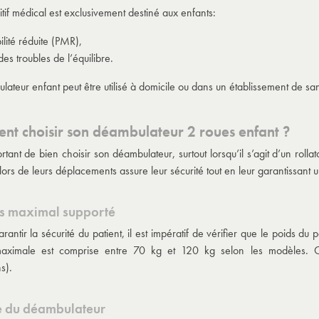
tif médical est exclusivement destiné aux enfants:
lité réduite (PMR),
es troubles de l’équilibre.
lateur enfant peut être utilisé à domicile ou dans un établissement de s
t choisir son déambulateur 2 roues enfant ?
ortant de bien choisir son déambulateur, surtout lorsqu’il s’agit d’un ro
lors de leurs déplacements assure leur sécurité tout en leur garantissant u
ds maximal supporté
rantir la sécurité du patient, il est impératif de vérifier que le poids 
aximale est comprise entre 70 kg et 120 kg selon les modèles. Cett
s).
le du déambulateur