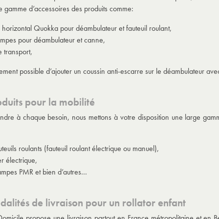
e gamme d’accessoires des produits comme:
 horizontal Quokka pour déambulateur et fauteuil roulant,
ampes pour déambulateur et canne,
 transport,
lement possible d’ajouter un coussin anti-escarre sur le
déambulateur ave
oduits pour la mobilité
ndre à chaque besoin, nous mettons à votre disposition une large gam
uteuils roulants (fauteuil roulant électrique ou manuel),
r électrique,
ampes PMR et bien d’autres…
dalités de livraison pour un rollator enfant
omicile propose une livraison partout en France métropolitaine et en Bel