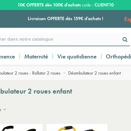
10€ OFFERTS dès 100€ d'achats
code :
CLIENT10
Es
Livraison OFFERTE dès 159€ d'achats !
Payez en 3 ou 4 fois SANS FRAIS à partir de
100
€
inence
Maternité
Vie quotidienne
Orthopéd
Expédition sous 24 à 48 heures ouvrées*
lateur 2 roues - Rollator 2 roues
>
Déambulateur 2 roues enfant
Livraison OFFERTE dès 159€ d'achats !
ulateur 2 roues enfant
Payez en 3 ou 4 fois SANS FRAIS à partir de
ce
100
€