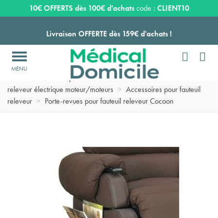
Expédition sous 24 à 48 heures ouvrées*
10€ OFFERTS dès 100€ d'achats
code :
CLIENT10
Livraison OFFERTE dès 159€ d'achats !


Payez en 3 ou 4 fois SANS FRAIS à partir de 100
€

Accueil
>
Matériel pour chambre de malade domicile
>
Fauteuil
Expédition sous 24 à 48 heures ouvrées*
releveur électrique moteur/moteurs
>
Accessoires pour fauteuil
releveur
>
Porte-revues pour fauteuil releveur Cocoon
Livraison OFFERTE dès 159€ d'achats !
Payez en 3 ou 4 fois SANS FRAIS à partir de 100
€
Expédition sous 24 à 48 heures ouvrées*