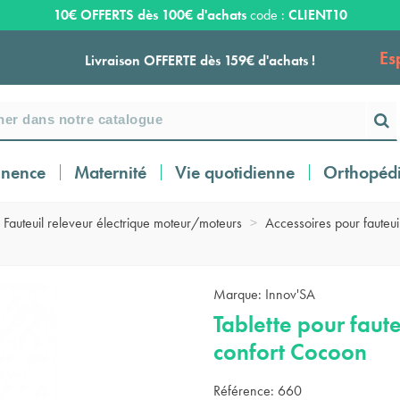
10€ OFFERTS dès 100€ d'achats
code :
CLIENT10
Es
Livraison OFFERTE dès 159€ d'achats !
Payez en 3 ou 4 fois SANS FRAIS à partir de
100
€
inence
Maternité
Vie quotidienne
Orthopéd
Expédition sous 24 à 48 heures ouvrées*
Fauteuil releveur électrique moteur/moteurs
>
Accessoires pour fauteui
Livraison OFFERTE dès 159€ d'achats !
Marque:
Innov'SA
Tablette pour faute
Payez en 3 ou 4 fois SANS FRAIS à partir de
100
€
confort Cocoon
Référence:
660