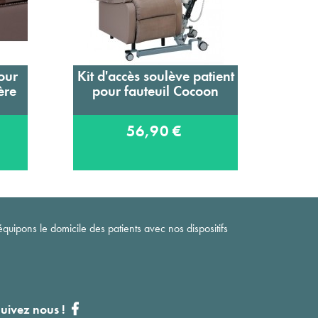
our
Kit d'accès soulève patient
Kit 
Ajouter au panier
ère
pour fauteuil Cocoon
relev
56,90 €
quipons le domicile des patients avec nos dispositifs
uivez nous !