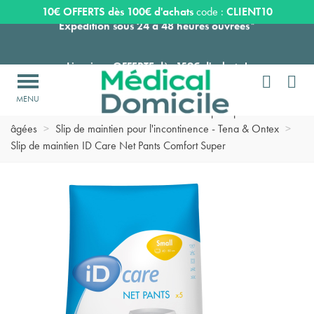
Expédition sous 24 à 48 heures ouvrées*
10€ OFFERTS dès 100€ d'achats
code :
CLIENT10
Livraison OFFERTE dès 159€ d'achats !


Payez en 3 ou 4 fois SANS FRAIS à partir de 100
€

Accueil
>
Toilette
>
Protection incontinence pour personnes
Expédition sous 24 à 48 heures ouvrées*
âgées
>
Slip de maintien pour l'incontinence - Tena & Ontex
>
Slip de maintien ID Care Net Pants Comfort Super