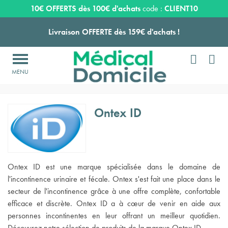
Expédition sous 24 à 48 heures ouvrées*
10€ OFFERTS dès 100€ d'achats
code :
CLIENT10
Livraison OFFERTE dès 159€ d'achats !


Payez en 3 ou 4 fois SANS FRAIS à partir de 100
€

Accueil
>
Fabricants
Expédition sous 24 à 48 heures ouvrées*
Ontex ID
Livraison OFFERTE dès 159€ d'achats !
Payez en 3 ou 4 fois SANS FRAIS à partir de 100
€
Ontex ID est une marque spécialisée dans le domaine de
l'incontinence urinaire et fécale. Ontex s'est fait une place dans le
Expédition sous 24 à 48 heures ouvrées*
secteur de l'incontinence grâce à une offre complète, confortable
efficace et discrète. Ontex ID a à cœur de venir en aide aux
personnes incontinentes en leur offrant un meilleur quotidien.
Découvrez notre sélection de produits de la marque Ontex ID.