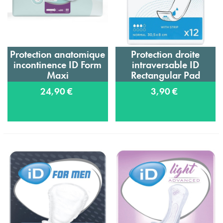
Protection anatomique
Protection droite
incontinence ID Form
intraversable ID
Maxi
Rectangular Pad
Normal
24,90 €
3,90 €