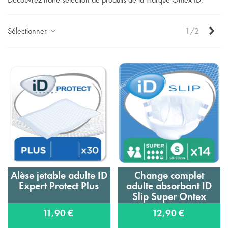
Sui
Sélectionner
1/2
Alèse jetable adulte ID
Change complet
Expert Protect Plus
adulte absorbant ID
Slip Super Ontex
11,90 €
12,90 €