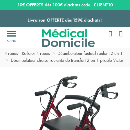
Expédition sous 24 à 48 heures ouvrées*
10€ OFFERTS dès 100€ d'achats
code :
CLIENT10
Livraison OFFERTE dès 159€ d'achats !


Payez en 3 ou 4 fois SANS FRAIS à partir de 100
€

Accueil
>
Matériel médical d'aide à la mobilité
>
Déambulateur
Expédition sous 24 à 48 heures ouvrées*
4 roues - Rollator 4 roues
>
Déambulateur fauteuil roulant 2 en 1
>
Déambulateur chaise roulante de transfert 2 en 1 pliable Victor
Livraison OFFERTE dès 159€ d'achats !
Payez en 3 ou 4 fois SANS FRAIS à partir de 100
€
Expédition sous 24 à 48 heures ouvrées*