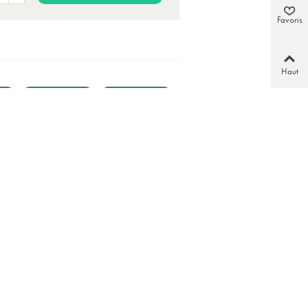
Favoris
Haut
un
Paiement
Demander un
sécurisé
devis
une canne simple. Elle est particulièrement adaptée aux