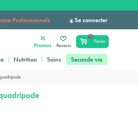
pace Professionnels
Se connecter
0
Panier
Promos
Favoris
ie
Nutrition
Soins
Seconde vie
quadripode
quadripode