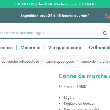
10€ OFFERTS dès 100€ d'achats
code :
CLIENT10
Es
Expédition sous 24 à 48 heures ouvrées*
Livraison OFFERTE dès 159€ d'achats !
inence
Maternité
Vie quotidienne
Orthopéd
Payez en 3 ou 4 fois SANS FRAIS à partir de
100
€
 de marche orthopédique
>
Canne quadripode
>
Canne de marche 
Expédition sous 24 à 48 heures ouvrées*
Canne de marche 
Référence:
30887
Légère
Réglable en hauteur
Procure plus de stabilité