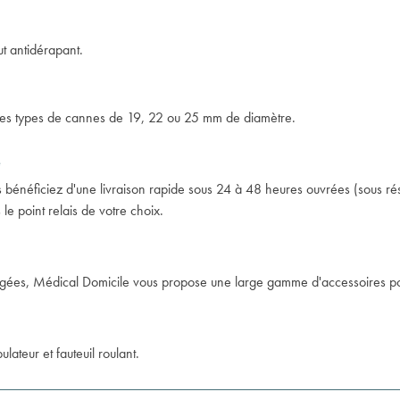
ut antidérapant.
s les types de cannes de 19, 22 ou 25 mm de diamètre.
e
néficiez d'une livraison rapide sous 24 à 48 heures ouvrées (sous réser
e point relais de votre choix.
es âgées, Médical Domicile vous propose une large gamme d'accessoires
teur et fauteuil roulant
.