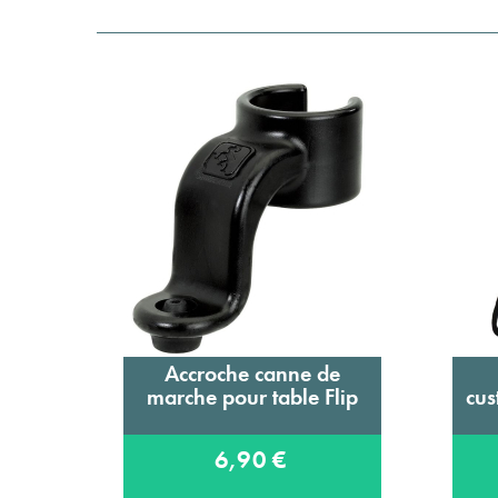
Accroche canne de
Ajouter au panier
marche pour table Flip
cus
6,90 €