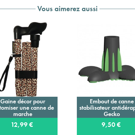
Vous aimerez aussi
Gaine décor pour
Embout de canne
Ajouter au panier
Ajouter au panier
tomiser une canne de
stabilisateur antidéra
marche
Gecko
12,99 €
9,50 €