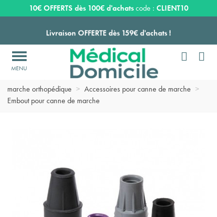
Expédition sous 24 à 48 heures ouvrées*
10€ OFFERTS dès 100€ d'achats
code :
CLIENT10
Livraison OFFERTE dès 159€ d'achats !


Payez en 3 ou 4 fois SANS FRAIS à partir de 100
€

Accueil
>
Matériel médical d'aide à la mobilité
>
Canne de
Expédition sous 24 à 48 heures ouvrées*
marche orthopédique
>
Accessoires pour canne de marche
>
Embout pour canne de marche
Livraison OFFERTE dès 159€ d'achats !
Payez en 3 ou 4 fois SANS FRAIS à partir de 100
€
Expédition sous 24 à 48 heures ouvrées*