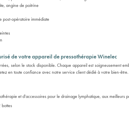
ite, angine de poitrine
de post-opératoire immédiate
eintes
on
urisé de votre appareil de pressothérapie Winelec
vrées, selon le stock disponible. Chaque appareil est soigneusement em
etez en toute confiance avec notre service client dédié à votre bien-être.
thérapie et d'accessoires pour le drainage lymphatique, aux meilleurs pr
 bottes