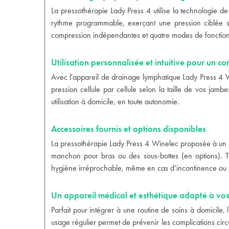
La pressothérapie Lady Press 4 utilise la technologie d
rythme programmable, exerçant une pression ciblée su
compression indépendantes et quatre modes de fonctionne
Utilisation personnalisée et intuitive pour un co
Avec l'appareil de drainage lymphatique Lady Press 4 W
pression cellule par cellule selon la taille de vos ja
utilisation à domicile, en toute autonomie.
Accessoires fournis et options disponibles
La pressothérapie Lady Press 4 Winelec proposée à un pr
manchon pour bras ou des sous-bottes (en options). To
hygiène irréprochable, même en cas d’incontinence ou d’
Un appareil médical et esthétique adapté à vos
Parfait pour intégrer à une routine de soins à domicile,
usage régulier permet de prévenir les complications circul