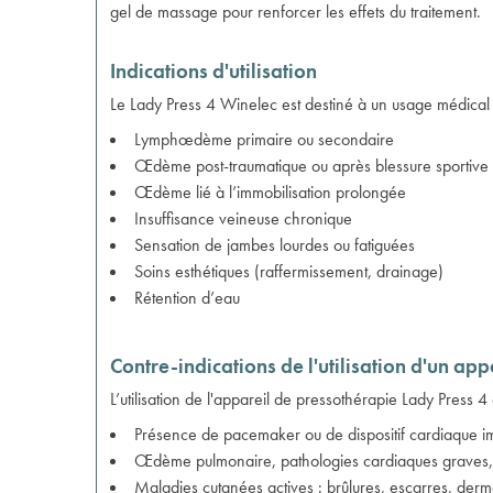
gel de massage pour renforcer les effets du traitement.
Indications d'utilisation
Le Lady Press 4 Winelec est destiné à un usage médical 
Lymphœdème primaire ou secondaire
Œdème post-traumatique ou après blessure sportive
Œdème lié à l’immobilisation prolongée
Insuffisance veineuse chronique
Sensation de jambes lourdes ou fatiguées
Soins esthétiques (raffermissement, drainage)
Rétention d’eau
Contre-indications de l'utilisation d'un a
L’utilisation de l'appareil de pressothérapie Lady Press 4
Présence de pacemaker ou de dispositif cardiaque i
Œdème pulmonaire, pathologies cardiaques graves, 
Maladies cutanées actives : brûlures, escarres, derma