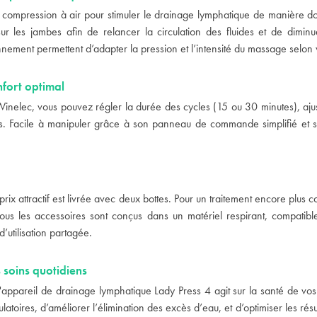
e compression à air pour stimuler le drainage lymphatique de manière dou
r les jambes afin de relancer la circulation des fluides et de dimi
ment permettent d’adapter la pression et l’intensité du massage selon v
nfort optimal
inelec, vous pouvez régler la durée des cycles (15 ou 30 minutes), ajus
mbes. Facile à manipuler grâce à son panneau de commande simplifié et s
ix attractif est livrée avec deux bottes. Pour un traitement encore plus 
us les accessoires sont conçus dans un matériel respirant, compatibl
utilisation partagée.
 soins quotidiens
 l'appareil de drainage lymphatique Lady Press 4 agit sur la santé de vos 
atoires, d’améliorer l’élimination des excès d’eau, et d’optimiser les résu