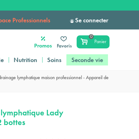
pace Professionnels
Se connecter
0
Panier
Promos
Favoris
ie
Nutrition
Soins
Seconde vie
drainage lymphatique maison professionnel - Appareil de
 lymphatique Lady
2 bottes