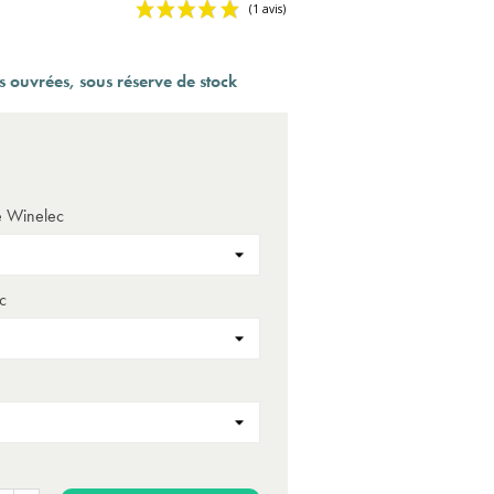
 ouvrées, sous réserve de stock
(1 a
e Winelec
c