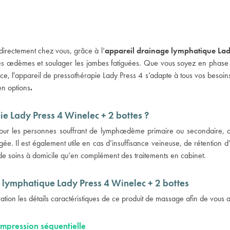
directement chez vous, grâce à l’
appareil drainage lymphatique Lady
e les œdèmes et soulager les jambes fatiguées. Que vous soyez en phase 
e, l'
appareil de pressothérapie
Lady Press 4 s’adapte à tous vos besoins
en options
.
ie Lady Press 4 Winelec + 2 bottes ?
our les personnes souffrant de lymphœdème primaire ou secondaire, 
gée. Il est également utile en cas d’insuffisance veineuse, de rétention 
de soins à domicile qu’en complément des traitements en cabinet.
e lymphatique Lady Press 4 Winelec + 2 bottes
ion les détails caractéristiques de ce produit de massage afin de vous a
ompression séquentielle