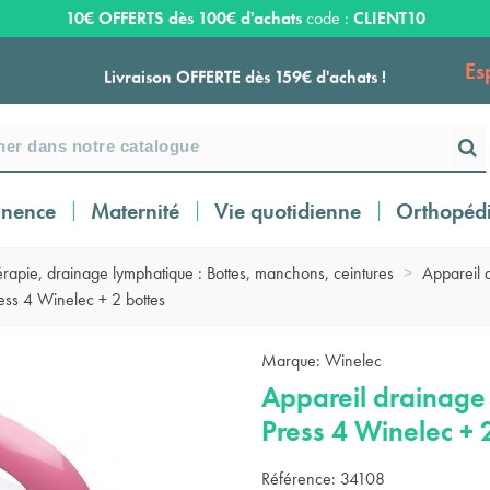
10€ OFFERTS dès 100€ d'achats
code :
CLIENT10
Es
Livraison OFFERTE dès 159€ d'achats !
Payez en 3 ou 4 fois SANS FRAIS à partir de
100
€
inence
Maternité
Vie quotidienne
Orthopéd
Expédition sous 24 à 48 heures ouvrées*
rapie, drainage lymphatique : Bottes, manchons, ceintures
>
Appareil 
ess 4 Winelec + 2 bottes
Livraison OFFERTE dès 159€ d'achats !
Marque:
Winelec
Appareil drainage
Payez en 3 ou 4 fois SANS FRAIS à partir de
100
€
Press 4 Winelec + 
Référence:
34108