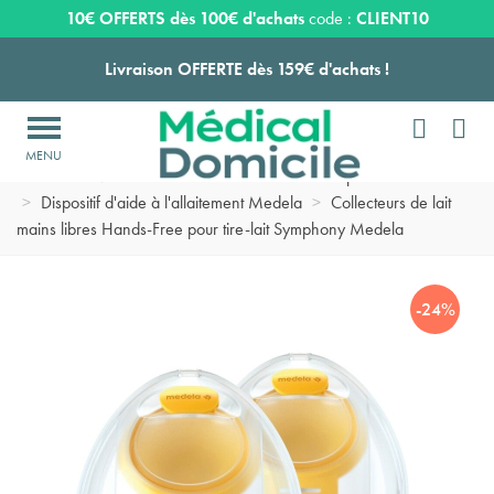
Expédition sous 24 à 48 heures ouvrées*
10€ OFFERTS dès 100€ d'achats
code :
CLIENT10
Livraison OFFERTE dès 159€ d'achats !


Payez en 3 ou 4 fois SANS FRAIS à partir de 100
€

Accueil
>
Maternité
>
Produits et accessoires pour allaitement
Expédition sous 24 à 48 heures ouvrées*
>
Dispositif d'aide à l'allaitement Medela
>
Collecteurs de lait
mains libres Hands-Free pour tire-lait Symphony Medela
Livraison OFFERTE dès 159€ d'achats !
-24%
Payez en 3 ou 4 fois SANS FRAIS à partir de 100
€
Expédition sous 24 à 48 heures ouvrées*