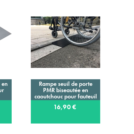
 en
Rampe seuil de porte
Dé
Ajouter au panier
ur
PMR biseautée en
ultra
caoutchouc pour fauteuil
roulant
16,90 €