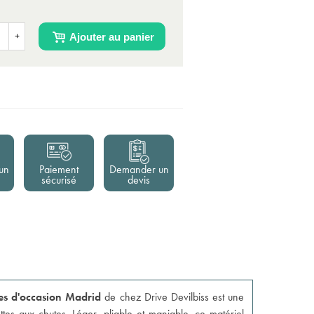
Ajouter au panier
+
un
Paiement
Demander un
sécurisé
devis
es d'occasion Madrid
de chez Drive Devilbiss est une
ttes aux chutes. Léger, pliable et maniable, ce
matériel