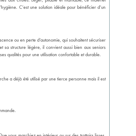
’hygiène. C’est une solution idéale pour bénéficier d’un
cence ou en perte d’autonomie, qui souhaitent sécuriser
 sa structure légère, il convient aussi bien aux seniors
 qualités pour une utilisation confortable et durable.
che a déjà été utilisé par une tierce personne mais il est
commande.
ue vous marchiez en intérieur ou sur des trottoirs lisses,