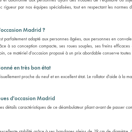
ec rigueur par nos équipes spécialisées, tout en respectant les normes d
d'occasion Madrid ?
st parfaitement adapté aux personnes âgées, aux personnes en convales
e à sa conception compacte, ses roues souples, ses freins efficaces et
, ce matériel d’occasion proposé à un prix abordable conserve toutes ses
onné en très bon état
suellement proche du neuf et en excellent état. Le rollator d'aide à la mar
 roues d'occasion Madrid
es détails caractéristiques de ce déambulateur pliant avant de passer 
 excellente stabilité grâce à ses bandages pleins de 19 cm de diamètre. Q