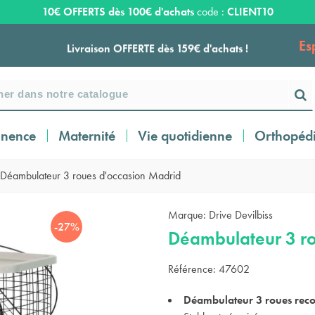
10€ OFFERTS dès 100€ d'achats
code :
CLIENT10
Es
Livraison OFFERTE dès 159€ d'achats !
Payez en 3 ou 4 fois SANS FRAIS à partir de
100
€
inence
Maternité
Vie quotidienne
Orthopéd
Expédition sous 24 à 48 heures ouvrées*
Déambulateur 3 roues d'occasion Madrid
Livraison OFFERTE dès 159€ d'achats !
Marque:
Drive Devilbiss
-27%
Déambulateur 3 ro
Payez en 3 ou 4 fois SANS FRAIS à partir de
Référence:
47602
100
€
Déambulateur 3 roues reco