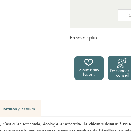
-
En savoir plus
Ajouter aux
Demander 
favoris
conseil
Livraison / Retours
 c’est allier économie, écologie et efficacité. Le
déambulateur 3 rou
é et autonomie aux personnes ayant des troubles de l’équilibre ou suje