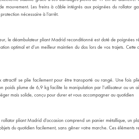
e mouvement. Les freins à câble intégrés aux poignées du rollator garant
protection nécessaire à l’arrêt.
sateur, le déambulateur pliant Madrid reconditionné est doté de poignées 
ation optimal et d’un meilleur maintien du dos lors de vos trajets. Cette
tractif se plie facilement pour être transporté ou rangé. Une fois pli
 poids plume de 6,9 kg facilite la manipulation par l’utilisateur ou un a
t léger mais solide, conçu pour durer et vous accompagner au quotidien
le rollator pliant Madrid d’occasion comprend un panier métallique, un 
bjets du quotidien facilement, sans gêner votre marche. Ces éléments renf