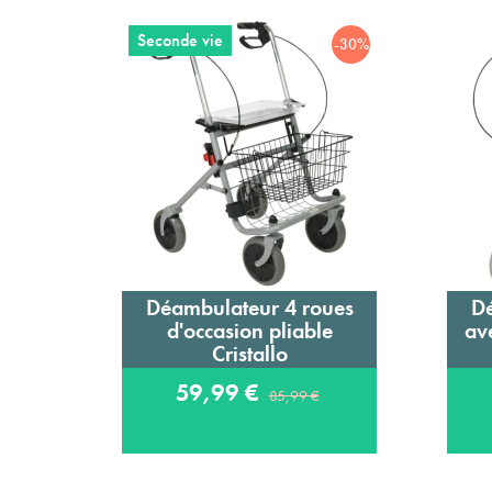
Seconde vie
-30%
Déambulateur 4 roues
Dé
Ajouter au panier
d'occasion pliable
ave
Cristallo
59,99 €
85,99 €