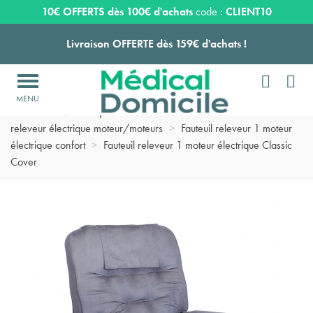
Expédition sous 24 à 48 heures ouvrées*
10€ OFFERTS dès 100€ d'achats
code :
CLIENT10
Livraison OFFERTE dès 159€ d'achats !


Payez en 3 ou 4 fois SANS FRAIS à partir de 100
€

Accueil
>
Matériel pour chambre de malade domicile
>
Fauteuil
Expédition sous 24 à 48 heures ouvrées*
releveur électrique moteur/moteurs
>
Fauteuil releveur 1 moteur
électrique confort
>
Fauteuil releveur 1 moteur électrique Classic
Cover
Livraison OFFERTE dès 159€ d'achats !
Payez en 3 ou 4 fois SANS FRAIS à partir de 100
€
Expédition sous 24 à 48 heures ouvrées*