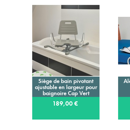
Siège de bain pivotant
Al
Ajouter au panier
ajustable en largeur pour
baignoire Cap Vert
189,00 €