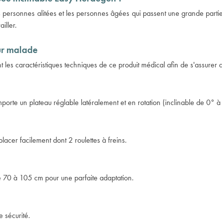
rsonnes alitées et les personnes âgées qui passent une grande partie d
ailler.
our malade
es caractéristiques techniques de ce produit médical afin de s'assurer qu'
te un plateau réglable latéralement et en rotation (inclinable de 0° 
lacer facilement dont 2 roulettes à freins.
de 70 à 105 cm pour une parfaite adaptation.
 sécurité.