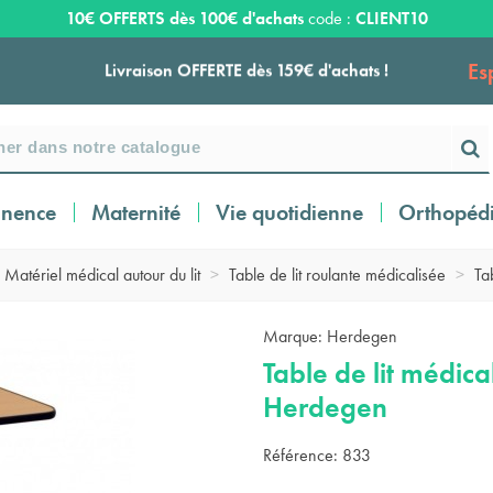
10€ OFFERTS dès 100€ d'achats
code :
CLIENT10
Es
Livraison OFFERTE dès 159€ d'achats !
Payez en 3 ou 4 fois SANS FRAIS à partir de
100
€
inence
Maternité
Vie quotidienne
Orthopéd
Expédition sous 24 à 48 heures ouvrées*
Matériel médical autour du lit
>
Table de lit roulante médicalisée
>
Ta
Livraison OFFERTE dès 159€ d'achats !
Marque:
Herdegen
Table de lit médica
Payez en 3 ou 4 fois SANS FRAIS à partir de
Herdegen
100
€
Référence:
833