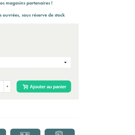
os magasins partenaires !
s ouvrées, s
ous réserve de stock
(41 av
Ajouter au panier
+