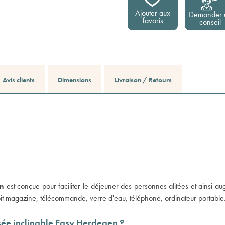
Ajouter aux
Demander 
favoris
conseil
Avis clients
Dimensions
Livraison / Retours
en
est conçue pour faciliter le déjeuner des personnes alitées et ainsi aug
soit magazine, télécommande, verre d'eau, téléphone, ordinateur portable
lisée inclinable Easy Herdegen ?