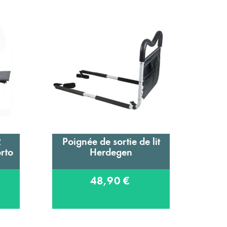
2
Poignée de sortie de lit
Ma
Ajouter au panier
orto
Herdegen
pat
48,90 €