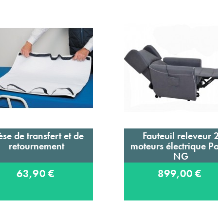
èse de transfert et de
Fauteuil releveur 
Ajouter au panier
Ajouter au panier
retournement
moteurs électrique P
NG
63,90 €
899,00 €