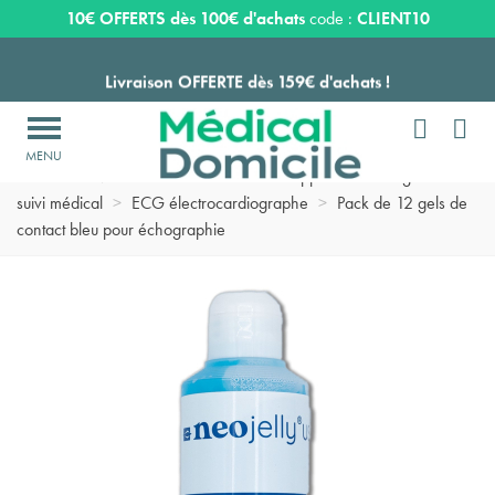
Expédition sous 24 à 48 heures ouvrées*
10€ OFFERTS dès 100€ d'achats
code :
CLIENT10
Livraison OFFERTE dès 159€ d'achats !


Payez en 3 ou 4 fois SANS FRAIS à partir de 100
€

Accueil
>
Matériel soins médicaux
>
Appareils de diagnostic et
Expédition sous 24 à 48 heures ouvrées*
suivi médical
>
ECG électrocardiographe
>
Pack de 12 gels de
contact bleu pour échographie
Livraison OFFERTE dès 159€ d'achats !
Payez en 3 ou 4 fois SANS FRAIS à partir de 100
€
Expédition sous 24 à 48 heures ouvrées*