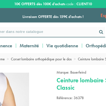
10€ OFFERTS dès 100€ d'achats
code :
CLIENT10
Es
Livraison OFFERTE dès 159€ d'achats !
Payez en 3 ou 4 fois SANS FRAIS à partir de
100
€
inence
Maternité
Vie quotidienne
Orthopéd
Expédition sous 24 à 48 heures ouvrées*
mme
>
Corset lombaire orthopédique pour le dos
>
Ceinture lombaire 
Livraison OFFERTE dès 159€ d'achats !
Marque:
Bauerfeind
Ceinture lombaire
Payez en 3 ou 4 fois SANS FRAIS à partir de
Classic
100
€
Référence:
36378