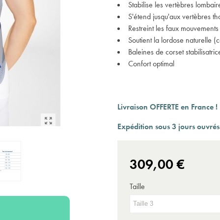
Expédition sous 24 à 48 heures ouvrées*
Stabilise les vertèbres lombair
S'étend jusqu'aux vertèbres th
Restreint les faux mouvements
Soutient la lordose naturelle 
Baleines de corset stabilisatric
Confort optimal
Livraison OFFERTE en France !
Expédition sous 3 jours ouvrés
309,00 €
Taille