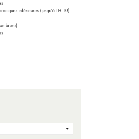
es
oraciques inférieures (jusqu'à TH 10)
(cambrure)
es