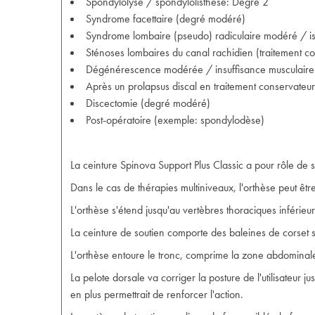
Spondylolyse / spondylolisthèse: Degré 2
Syndrome facettaire (degré modéré)
Syndrome lombaire (pseudo) radiculaire modéré / is
Sténoses lombaires du canal rachidien (traitement co
Dégénérescence modérée / insuffisance musculair
Après un prolapsus discal en traitement conservateur,
Discectomie (degré modéré)
Post-opératoire (exemple: spondylodèse)
La ceinture Spinova Support Plus Classic a pour rôle de st
Dans le cas de thérapies multiniveaux, l'orthèse peut être
L'orthèse s'étend jusqu'au vertèbres thoraciques inférie
La ceinture de soutien comporte des baleines de corset s
L'orthèse entoure le tronc, comprime la zone abdominale
La pelote dorsale va corriger la posture de l'utilisateur j
en plus permettrait de renforcer l'action.