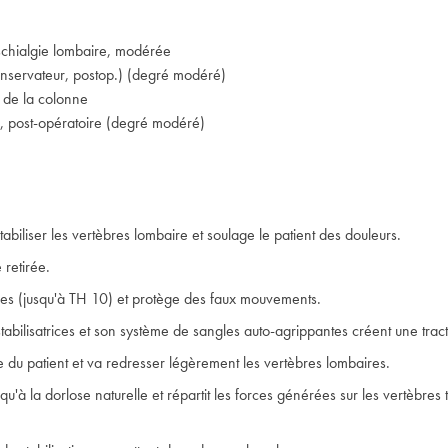
chialgie lombaire, modérée
nservateur, postop.) (degré modéré)
e de la colonne
 post-opératoire (degré modéré)
abiliser les vertèbres lombaire et soulage le patient des douleurs.
 retirée.
ures (jusqu'à TH 10) et protège des faux mouvements.
tabilisatrices et son système de sangles auto-agrippantes créent une tract
 du patient et va redresser légèrement les vertèbres lombaires.
usqu'à la dorlose naturelle et répartit les forces générées sur les vertèbre