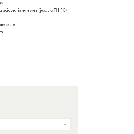
es
oraciques inférieures (jusqu'à TH 10)
(cambrure)
es