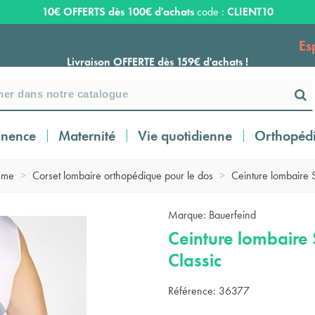
10€ OFFERTS dès 100€ d'achats
code :
CLIENT10
Es
Livraison OFFERTE dès 159€ d'achats !
Payez en 3 ou 4 fois SANS FRAIS à partir de
100
€
inence
Maternité
Vie quotidienne
Orthopéd
Expédition sous 24 à 48 heures ouvrées*
mme
>
Corset lombaire orthopédique pour le dos
>
Ceinture lombaire 
Livraison OFFERTE dès 159€ d'achats !
Marque:
Bauerfeind
Ceinture lombaire
Payez en 3 ou 4 fois SANS FRAIS à partir de
Classic
100
€
Référence:
36377