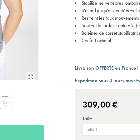
Expédition sous 24 à 48 heures ouvrées*
Stabilise les vertèbres lombair
S'étend jusqu'aux vertèbres th
Restreint les faux mouvements
Soutient la lordose naturelle 
Baleines de corset stabilisatric
Confort optimal
Livraison OFFERTE en France !
Expédition sous 3 jours ouvrés
309,00 €
Taille