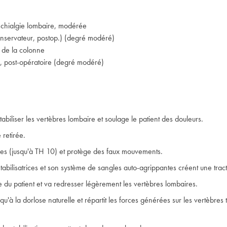
chialgie lombaire, modérée
nservateur, postop.) (degré modéré)
e de la colonne
 post-opératoire (degré modéré)
abiliser les vertèbres lombaire et soulage le patient des douleurs.
 retirée.
ures (jusqu'à TH 10) et protège des faux mouvements.
tabilisatrices et son système de sangles auto-agrippantes créent une tract
 du patient et va redresser légèrement les vertèbres lombaires.
usqu'à la dorlose naturelle et répartit les forces générées sur les vertèbre