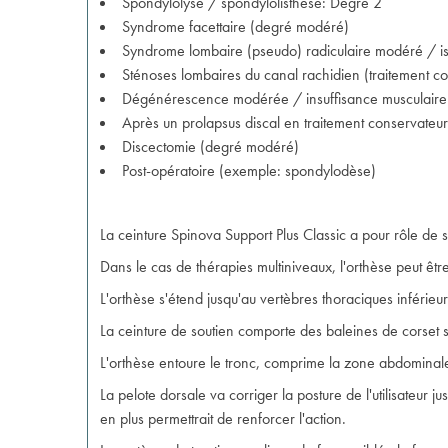
Spondylolyse / spondylolisthèse: Degré 2
Syndrome facettaire (degré modéré)
Syndrome lombaire (pseudo) radiculaire modéré / is
Sténoses lombaires du canal rachidien (traitement co
Dégénérescence modérée / insuffisance musculair
Après un prolapsus discal en traitement conservateur,
Discectomie (degré modéré)
Post-opératoire (exemple: spondylodèse)
La ceinture Spinova Support Plus Classic a pour rôle de st
Dans le cas de thérapies multiniveaux, l'orthèse peut être
L'orthèse s'étend jusqu'au vertèbres thoraciques inférie
La ceinture de soutien comporte des baleines de corset s
L'orthèse entoure le tronc, comprime la zone abdominale
La pelote dorsale va corriger la posture de l'utilisateur j
en plus permettrait de renforcer l'action.