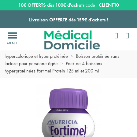
Expédition sous 24 à 48 heures ouvrées*
10€ OFFERTS dès 100€ d'achats
code :
CLIENT10
Livraison OFFERTE dès 159€ d'achats !


Payez en 3 ou 4 fois SANS FRAIS à partir de 100
€

Accueil
>
Nutrition médicale
>
Boisson nutritionnelle
Expédition sous 24 à 48 heures ouvrées*
hypercalorique et hyperprotéinée
>
Boisson protéinée sans
lactose pour personne âgée
>
Pack de 4 boissons
hyperprotéinées Fortimel Protein 125 ml et 200 ml
Livraison OFFERTE dès 159€ d'achats !
Payez en 3 ou 4 fois SANS FRAIS à partir de 100
€
Expédition sous 24 à 48 heures ouvrées*