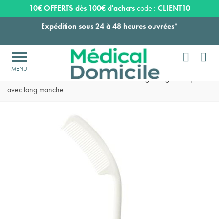
Expédition sous 24 à 48 heures ouvrées*
10€ OFFERTS dès 100€ d'achats
code :
CLIENT10
Livraison OFFERTE dès 159€ d'achats !


Payez en 3 ou 4 fois SANS FRAIS à partir de 100
€

Accueil
>
Toilette
>
Aide à la toilette
>
Peigne ergonomique
avec long manche
Expédition sous 24 à 48 heures ouvrées*