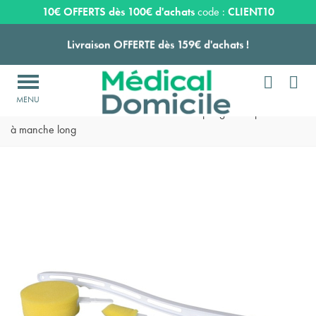
Expédition sous 24 à 48 heures ouvrées*
10€ OFFERTS dès 100€ d'achats
code :
CLIENT10
Livraison OFFERTE dès 159€ d'achats !


Payez en 3 ou 4 fois SANS FRAIS à partir de 100
€

Accueil
>
Toilette
>
Aide à la toilette
>
Eponge lave pied et dos
Expédition sous 24 à 48 heures ouvrées*
à manche long
Livraison OFFERTE dès 159€ d'achats !
Payez en 3 ou 4 fois SANS FRAIS à partir de 100
€
Expédition sous 24 à 48 heures ouvrées*