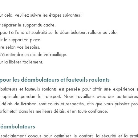
r cela, veuillez suivre les étapes suivantes :
ur séparer le support du cadre.
pport à l’endroit souhaité sur le déambulateur, rollator ou vélo.
ir le support en place.
ère selon vos besoins.
u’à entendre un clic de verrouillage.
r la libérer facilement.
 pour les déambulateurs et fauteuils roulants
ulateurs et fauteuils roulants est pensée pour offrir une expérience 
optimale pendant le transport. Nous travaillons avec des partenaires l
délais de livraison sont courts et respectés, afin que vous puissiez p
fait état, dans les meilleurs délais, et en toute confiance.
déambulateurs
ialement conçus pour optimiser le confort, la sécurité et la pratic