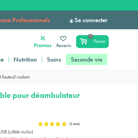
pace Professionnels
Se connecter
0
Panier
Promos
Favoris
ie
Nutrition
Soins
Seconde vie
fauteuil roulant
able pour déambulateur
SB (câble inclus)