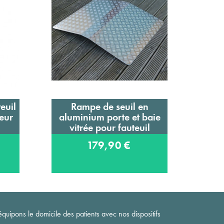
euil
Rampe de seuil en
Fil
Ajouter au panier
eur
aluminium porte et baie
vitrée pour fauteuil
roulant
179,90 €
quipons le domicile des patients avec nos dispositifs