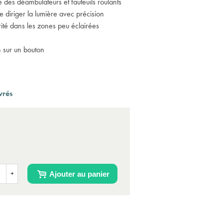
é des déambulateurs et fauteuils roulants
(3 a
e diriger la lumière avec précision
curité dans les zones peu éclairées
n sur un bouton
vrés
Ajouter au panier
+