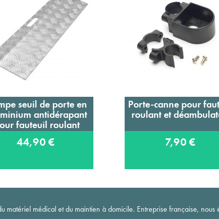
pe seuil de porte en
Porte-canne pour faut
Ajouter au panier
Ajouter au panier
uminium antidérapant
roulant et déambulat
our fauteuil roulant
44,90 €
7,90 €
matériel médical et du maintien à domicile. Entreprise française, nous é