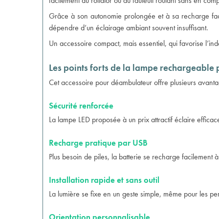
facilement au rollator ou au
fauteuil roulant
sans en comprom
Grâce à son autonomie prolongée et à sa recharge facile
dépendre d’un éclairage ambiant souvent insuffisant.
Un accessoire compact, mais essentiel, qui favorise l’in
Les points forts de la lampe rechargeable p
Cet
accessoire pour déambulateur
offre plusieurs avantage
Sécurité renforcée
La lampe LED proposée à un prix attractif éclaire efficacem
Recharge pratique par USB
Plus besoin de piles, la batterie se recharge facilement 
Installation rapide et sans outil
La lumière se fixe en un geste simple, même pour les pe
Orientation personnalisable