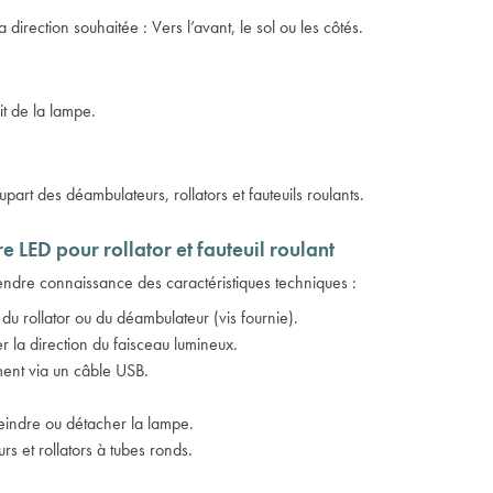
direction souhaitée : Vers l’avant, le sol ou les côtés.
it de la lampe.
part des déambulateurs, rollators et fauteuils roulants.
e LED pour rollator et fauteuil roulant
endre connaissance des caractéristiques techniques :
 du rollator ou du déambulateur (vis fournie).
er la direction du faisceau lumineux.
ment via un câble USB.
éteindre ou détacher la lampe.
s et rollators à tubes ronds.