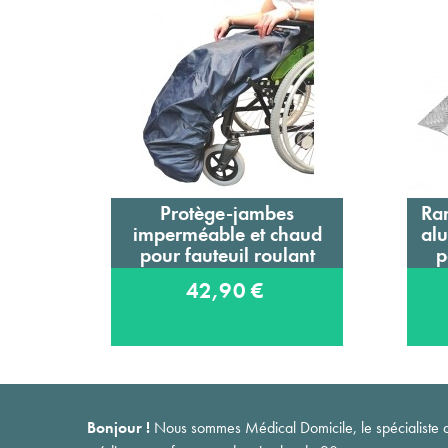
Protège-jambes
Ram
Ajouter au panier
imperméable et chaud
al
pour fauteuil roulant
p
42,90 €
Bonjour !
Nous sommes Médical Domicile, le spécialiste du 