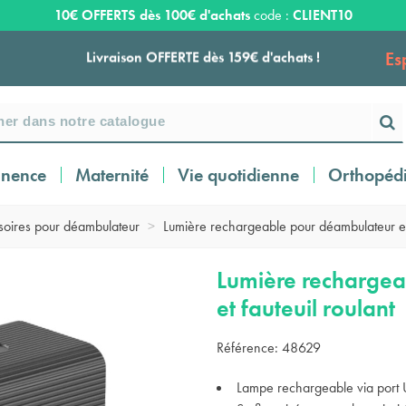
10€ OFFERTS dès 100€ d'achats
code :
CLIENT10
Es
Livraison OFFERTE dès 159€ d'achats !
Payez en 3 ou 4 fois SANS FRAIS à partir de
100
€
inence
Maternité
Vie quotidienne
Orthopéd
Expédition sous 24 à 48 heures ouvrées*
soires pour déambulateur
>
Lumière rechargeable pour déambulateur et 
Livraison OFFERTE dès 159€ d'achats !
Lumière recharge
et fauteuil roulant
Payez en 3 ou 4 fois SANS FRAIS à partir de
Référence:
48629
100
€
Lampe rechargeable via port U