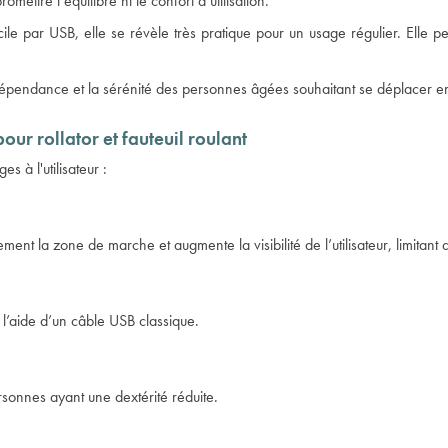
ettre l’équilibre ni le confort d’utilisation.
 par USB, elle se révèle très pratique pour un usage régulier. Elle perme
dépendance et la sérénité des personnes âgées souhaitant se déplacer en 
our rollator et fauteuil roulant
s à l'utilisateur :
ent la zone de marche et augmente la visibilité de l’utilisateur, limitant a
à l’aide d’un câble USB classique.
rsonnes ayant une dextérité réduite.