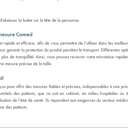
t d’abaisser la butée sur la tête de la personne.
e mesure Comed
rapide et efficace, afin de vous permettre de l’utiliser dans les meille
r garantir la protection du produit pendant le transport. Différentes opt
 plus de tranquillité. Ainsi, vous pouvez recevoir votre microtoise rapide
ne mesure précise de la taille.
al
us pour offrir des mesures fiables et précises, indispensables à une pris
tiels des patients, que ce soit en cabinet, en milieu hospitalier ou à d
’évaluation de l’état de santé. Ils répondent aux exigences du secteur médic
me des patients.