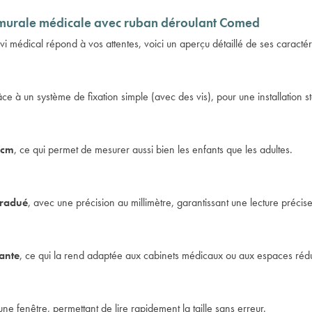
se murale médicale avec ruban déroulant Comed
vi médical répond à vos attentes, voici un aperçu détaillé de ses caractér
ce à un système de fixation simple (avec des vis), pour une installation sta
 cm
, ce qui permet de mesurer aussi bien les enfants que les adultes.
gradué
, avec une précision au millimètre, garantissant une lecture précise 
ante
, ce qui la rend adaptée aux cabinets médicaux ou aux espaces rédu
ne fenêtre, permettant de lire rapidement la taille sans erreur.