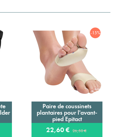
-15%
ute
Paire de coussinets
G
Ajouter au panier
lder
plantaires pour l'avant-
mé
pied Epitact
22,60 €
26,50 €