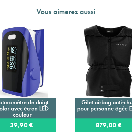
Vous aimerez aussi
aturomètre de doigt
Gilet airbag anti-ch
Ajouter au panier
Ajouter au panier
olor avec écran LED
pour personne âgée E
couleur
39,90 €
879,00 €