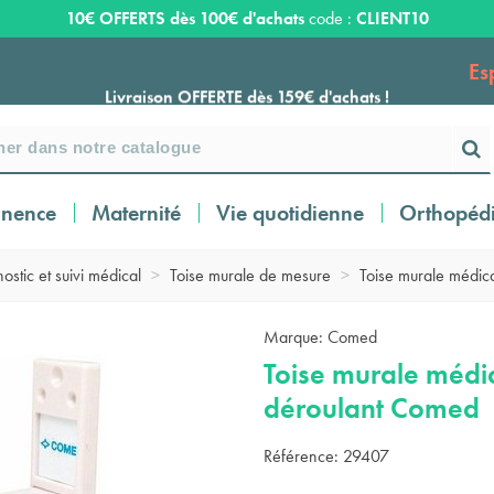
10€ OFFERTS dès 100€ d'achats
code :
CLIENT10
Es
Livraison OFFERTE dès 159€ d'achats !
Payez en 3 ou 4 fois SANS FRAIS à partir de
100
€
inence
Maternité
Vie quotidienne
Orthopéd
Expédition sous 24 à 48 heures ouvrées*
ostic et suivi médical
>
Toise murale de mesure
>
Toise murale médic
Livraison OFFERTE dès 159€ d'achats !
Marque:
Comed
Toise murale médi
Payez en 3 ou 4 fois SANS FRAIS à partir de
déroulant Comed
100
€
Référence:
29407