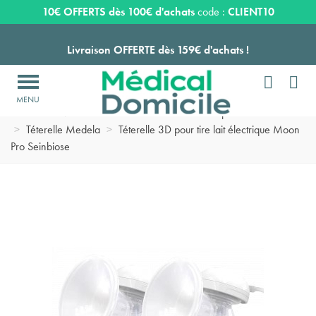
Expédition sous 24 à 48 heures ouvrées*
10€ OFFERTS dès 100€ d'achats
code :
CLIENT10
Livraison OFFERTE dès 159€ d'achats !


Payez en 3 ou 4 fois SANS FRAIS à partir de 100
€

Accueil
>
Maternité
>
Produits et accessoires pour allaitement
Expédition sous 24 à 48 heures ouvrées*
>
Téterelle Medela
>
Téterelle 3D pour tire lait électrique Moon
Pro Seinbiose
Livraison OFFERTE dès 159€ d'achats !
Payez en 3 ou 4 fois SANS FRAIS à partir de 100
€
Expédition sous 24 à 48 heures ouvrées*