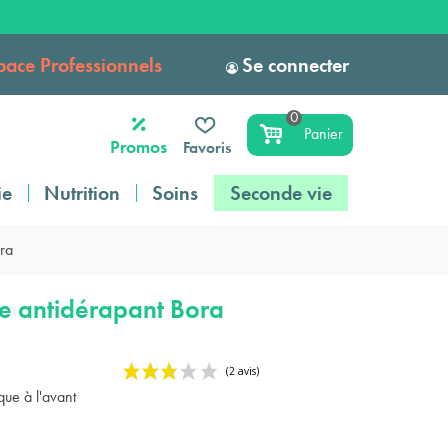
pace Professionnels
Se connecter
0
Panier
Promos
Favoris
ie
Nutrition
Soins
Seconde vie
ra
e antidérapant Bora
ue à l'avant
(2 a