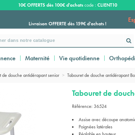
10€ OFFERTS dès 100€ d'achats
code :
CLIENT10
Es
Livraison OFFERTE dès 159€ d'achats !
Payez en 3 ou 4 fois SANS FRAIS à partir de
100
€
inence
Maternité
Vie quotidienne
Orthopéd
Expédition sous 24 à 48 heures ouvrées*
t de douche antidérapant senior
>
Tabouret de douche antidérapant Bo
Livraison OFFERTE dès 159€ d'achats !
Tabouret de douch
Référence:
36524
Payez en 3 ou 4 fois SANS FRAIS à partir de
100
€
Assise avec découpe anatomiq
Poignées latérales
Réglable en hauteur