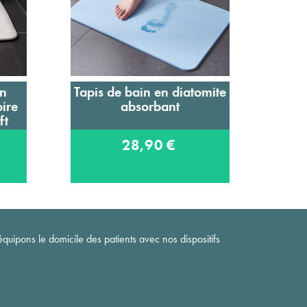
in
Tapis de bain en diatomite
Barr
Ajouter au panier
ire
absorbant
ft
28,90 €
quipons le domicile des patients avec nos dispositifs