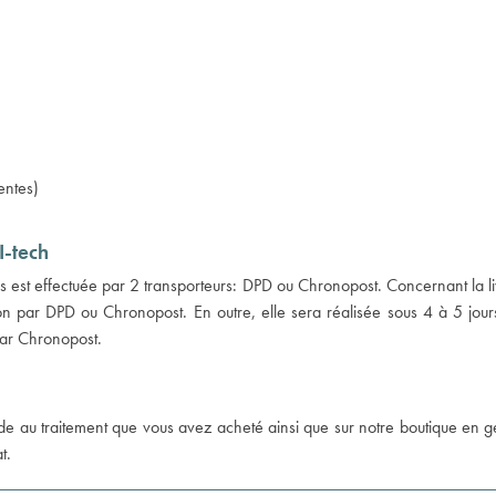
entes)
I-tech
 est effectuée par 2 transporteurs: DPD ou Chronopost. Concernant la li
n par DPD ou Chronopost. En outre, elle sera réalisée sous 4 à 5 jours
 par Chronopost.
'aide au traitement que vous avez acheté ainsi que sur notre boutique en g
t.