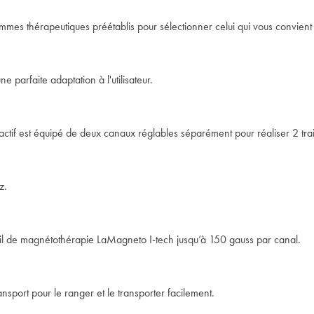
rammes thérapeutiques préétablis pour sélectionner celui qui vous convient
parfaite adaptation à l'utilisateur.
actif est équipé de deux canaux réglables séparément pour réaliser 2 tr
z.
areil de magnétothérapie LaMagneto I-tech jusqu’à 150 gauss par canal.
ansport pour le ranger et le transporter facilement.