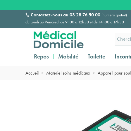
Contactez-nous au
03 28 76 50 00
(numéro gratuit)
du Lundi au Vendredi de 9h00 à 12h30 et de 14h00 à 17h30
Repos
Mobilité
Toilette
Incont
Accueil
>
Matériel soins médicaux
>
Appareil pour soul