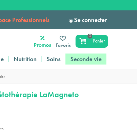
pace Professionnels
Se connecter
0
Panier
Promos
Favoris
ie
Nutrition
Soins
Seconde vie
eto
étothérapie LaMagneto
es