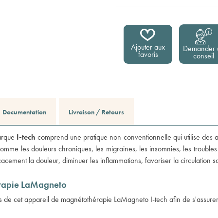
Ajouter aux
Demander 
favoris
conseil
Documentation
Livraison / Retours
arque
I-tech
comprend une pratique non conventionnelle qui utilise des aim
me les douleurs chroniques, les migraines, les insomnies, les troubles de l
icacement la douleur, diminuer les inflammations, favoriser la circulation
érapie LaMagneto
es de cet appareil de magnétothérapie LaMagneto I-tech afin de s'assurer 