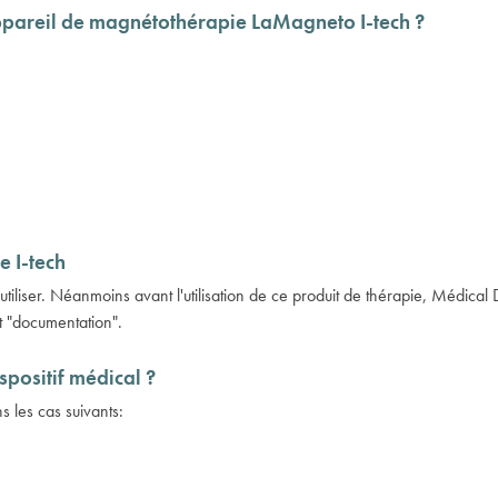
'appareil de magnétothérapie LaMagneto I-tech ?
e I-tech
 à utiliser. Néanmoins avant l'utilisation de ce produit de thérapie, Médi
t "documentation".
spositif médical ?
s les cas suivants: