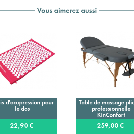
Vous aimerez aussi
is d'acupression pour
Table de massage pli
Ajouter au panier
Ajouter au panier
le dos
professionnelle
KinConfort
22,90 €
259,00 €