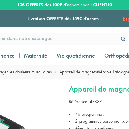
10€ OFFERTS dès 100€ d'achats
code :
CLIENT10
Es
Livraison OFFERTE dès 159€ d'achats !
Payez en 3 ou 4 fois SANS FRAIS à partir de
100
€
inence
Maternité
Vie quotidienne
Orthopéd
Expédition sous 24 à 48 heures ouvrées*
ager les douleurs musculaires
>
Appareil de magnétothérapie LaMagn
Livraison OFFERTE dès 159€ d'achats !
Appareil de magn
Référence:
47837
Payez en 3 ou 4 fois SANS FRAIS à partir de
100
€
46 programmes
2 programmes personnalisabl
Aimants magnétiques