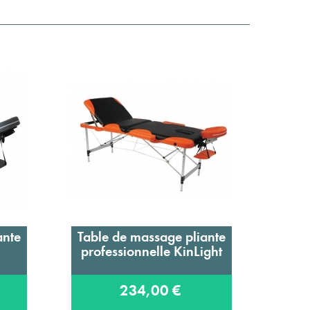
ante
Table de massage pliante
B
Ajouter au panier
professionnelle KinLight
ther
234,00 €