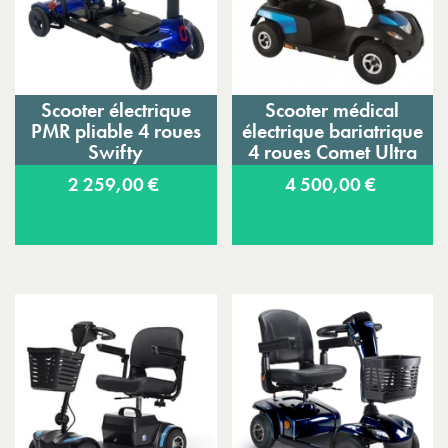
Scooter électrique
Scooter médical
PMR pliable 4 roues
électrique bariatrique
Swifty
4 roues Comet Ultra
Invacare
2 259,00 €
4 500,00 €