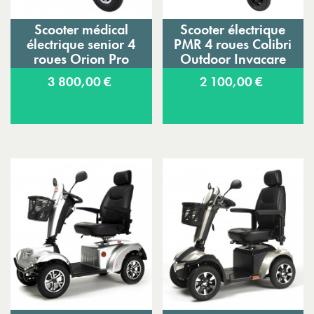
Scooter médical
Scooter électrique
électrique senior 4
PMR 4 roues Colibri
roues Orion Pro
Outdoor Invacare
Invacare
3 800,00 €
2 100,00 €