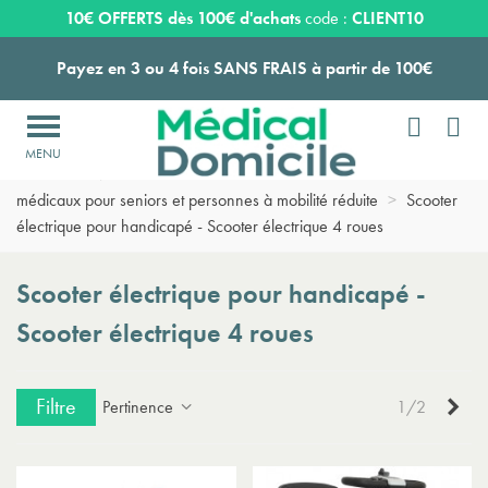
Livraison OFFERTE dès 159€ d'achats !
10€ OFFERTS dès 100€ d'achats
code :
CLIENT10
Payez en 3 ou 4 fois SANS FRAIS à partir de 100
€


Expédition sous 24 à 48 heures ouvrées*

Accueil
>
Matériel médical d'aide à la mobilité
>
Scooters
Livraison OFFERTE dès 159€ d'achats !
médicaux pour seniors et personnes à mobilité réduite
>
Scooter
électrique pour handicapé - Scooter électrique 4 roues
Payez en 3 ou 4 fois SANS FRAIS à partir de 100
€
Scooter électrique pour handicapé -
Expédition sous 24 à 48 heures ouvrées*
Scooter électrique 4 roues
Filtre
Sui
Pertinence
1/2