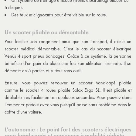
Un système de freinage efficace (freins électromagnétiques ou
à disque).
Des feux et clignotants pour être visible sur la route.
Un scooter pliable ou démontable
Pour faciliter son rangement ainsi que son transport, il existe un
scooter médical démontable
. C’est le cas du scooter électrique
Venus 4 sport pneus bandages. Grâce à ce système, la personne
bénéficie d’un gain de place une fois son utilisation terminée. Il se
démonte en 5 parties et surtout sans outil.
Ensuite, vous pouvez retrouver un
scooter handicapé pliable
comme le scooter 4 roues pliable Solax Ergo SL. Il est pliable et
dépliable très facilement en quelques secondes. Vous pouvez donc
l’emmener partout avec vous puisqu’il passe sans problème dans le
coffre d’une voiture.
L'autonomie : Le point fort des scooters électriques
pour handicapés et personnes à mobilité réduite