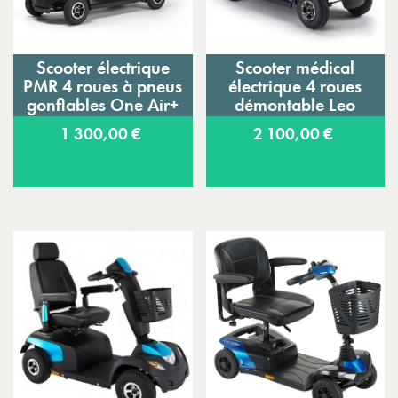
Scooter électrique
Scooter médical
PMR 4 roues à pneus
électrique 4 roues
gonflables One Air+
démontable Leo
Vermeiren
Invacare
1 300,00 €
2 100,00 €