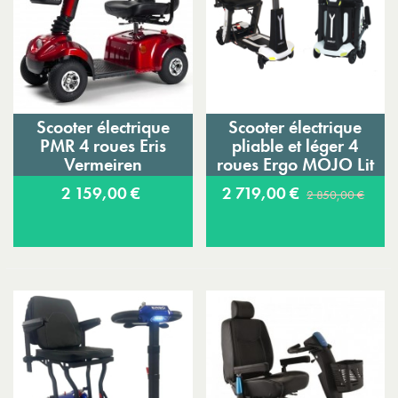
Scooter électrique
Scooter électrique
PMR 4 roues Eris
pliable et léger 4
Vermeiren
roues Ergo MOJO Lit
2 159,00 €
2 719,00 €
2 850,00 €