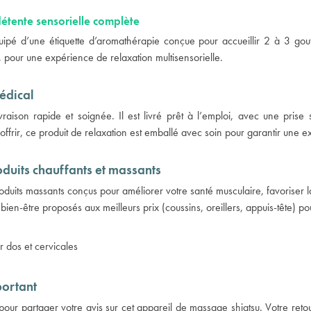
détente sensorielle complète
ipé d’une étiquette d’aromathérapie conçue pour accueillir 2 à 3 goutte
, pour une expérience de relaxation multisensorielle.
édical
aison rapide et soignée. Il est livré prêt à l’emploi, avec une prise s
rir, ce produit de relaxation est emballé avec soin pour garantir une ex
duits chauffants et massants
duits massants conçus pour améliorer votre santé musculaire, favoriser la 
bien-être proposés aux meilleurs prix (coussins, oreillers, appuis-tête)
 dos et cervicales
portant
pour partager votre avis sur cet
appareil de massage shiatsu
. Votre reto