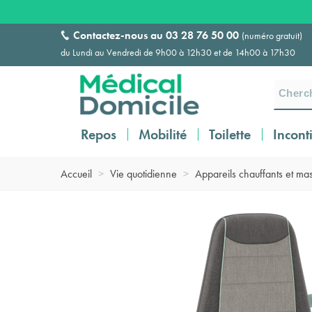
Contactez-nous au
03 28 76 50 00
(numéro gratuit)
du Lundi au Vendredi de 9h00 à 12h30 et de 14h00 à 17h30
Repos
Mobilité
Toilette
Incont
Accueil
>
Vie quotidienne
>
Appareils chauffants et ma