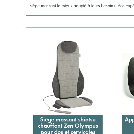
siège massant le mieux adapté à leurs besoins. Vos expér
Siège massant shiatsu
App
Ajouter au panier
chauffant Zen Olympus
pour dos et cervicales