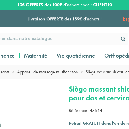
10€ OFFERTS dès 100€ d'achats
code :
CLIENT10
Es
Livraison OFFERTE dès 159€ d'achats !
Payez en 3 ou 4 fois SANS FRAIS à partir de
100
€
inence
Maternité
Vie quotidienne
Orthopéd
Expédition sous 24 à 48 heures ouvrées*
ssants
>
Appareil de massage multifonction
>
Siège massant shiatsu ch
Livraison OFFERTE dès 159€ d'achats !
Siège massant shia
pour dos et cervic
Payez en 3 ou 4 fois SANS FRAIS à partir de
Référence:
47644
100
€
Retrait GRATUIT dans l'un de n