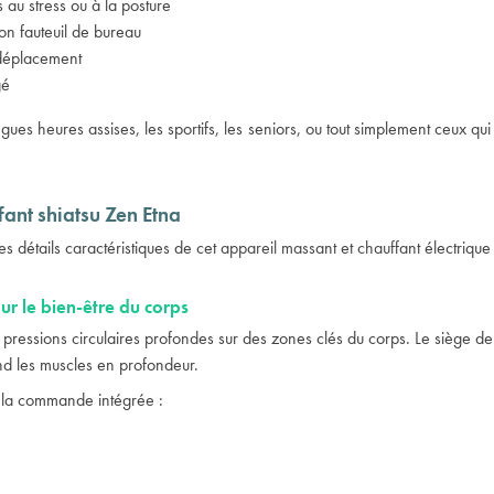
s au stress ou à la posture
on fauteuil de bureau
i déplacement
gé
gues heures assises, les sportifs, les seniors, ou tout simplement ceux qu
fant shiatsu Zen Etna
s détails caractéristiques de cet
appareil massant et chauffant
électrique 
ur le bien-être du corps
ar pressions circulaires profondes sur des zones clés du corps. Le siège
end les muscles en profondeur.
e la commande intégrée :