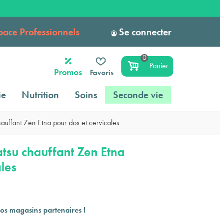
pace Professionnels
Se connecter
0
Panier
Promos
Favoris
ie
Nutrition
Soins
Seconde vie
auffant Zen Etna pour dos et cervicales
tsu chauffant Zen Etna
ales
os magasins partenaires !