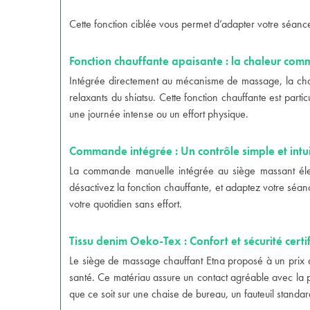
Cette fonction ciblée vous permet d’adapter votre séance
Fonction chauffante apaisante : la chaleur com
Intégrée directement au mécanisme de massage, la chale
relaxants du shiatsu. Cette fonction chauffante est part
une journée intense ou un effort physique.
Commande intégrée : Un contrôle simple et intui
La commande manuelle intégrée au siège massant élec
désactivez la fonction chauffante, et adaptez votre séan
votre quotidien sans effort.
Tissu denim Oeko-Tex : Confort et sécurité certif
Le siège de massage chauffant Etna proposé à un prix at
santé. Ce matériau assure un contact agréable avec la p
que ce soit sur une chaise de bureau, un fauteuil standa