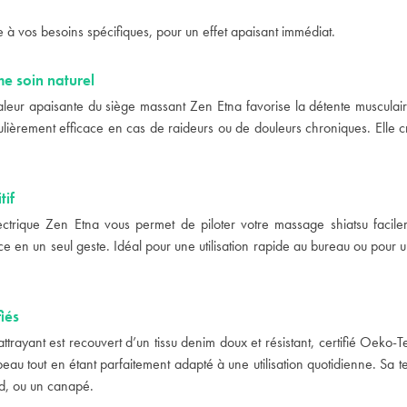
 à vos besoins spécifiques, pour un effet apaisant immédiat.
me soin naturel
ur apaisante du siège massant Zen Etna favorise la détente musculaire, 
iculièrement efficace en cas de raideurs ou de douleurs chroniques. Elle
tif
trique Zen Etna vous permet de piloter votre massage shiatsu facile
ce en un seul geste. Idéal pour une utilisation rapide au bureau ou pour
iés
trayant est recouvert d’un tissu denim doux et résistant, certifié Oeko-T
eau tout en étant parfaitement adapté à une utilisation quotidienne. Sa
rd, ou un canapé.