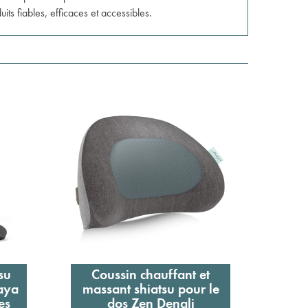
s fiables, efficaces et accessibles.
su
Coussin chauffant et
Ce
Ajouter au panier
aya
massant shiatsu pour le
cha
es
dos Zen Denali