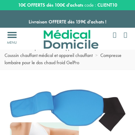
Expédition sous 24 à 48 heures ouvrées*
10€ OFFERTS dès 100€ d'achats
code :
CLIENT10
Livraison OFFERTE dès 159€ d'achats !


Payez en 3 ou 4 fois SANS FRAIS à partir de 100
€

Accueil
>
Vie quotidienne
>
Appareils chauffants et massants
>
Expédition sous 24 à 48 heures ouvrées*
Coussin chauffant médical et appareil chauffant
>
Compresse
lombaire pour le dos chaud froid GelPro
Livraison OFFERTE dès 159€ d'achats !
Payez en 3 ou 4 fois SANS FRAIS à partir de 100
€
Expédition sous 24 à 48 heures ouvrées*